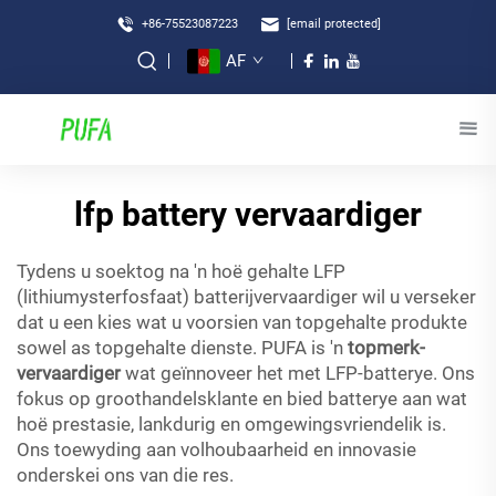
+86-75523087223
[email protected]
AF
lfp battery vervaardiger
Tydens u soektog na 'n hoë gehalte LFP
(lithiumysterfosfaat) batterijvervaardiger wil u verseker
dat u een kies wat u voorsien van topgehalte produkte
sowel as topgehalte dienste. PUFA is 'n
topmerk-
vervaardiger
wat geïnnoveer het met LFP-batterye. Ons
fokus op groothandelsklante en bied batterye aan wat
hoë prestasie, lankdurig en omgewingsvriendelik is.
Ons toewyding aan volhoubaarheid en innovasie
onderskei ons van die res.