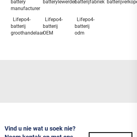
battery
batterylewerder
batterijfabriek
batterijverkop
manufacturer
Lifepo4-
Lifepo4-
Lifepo4-
batterij
batterij
batterij
groothandelaar
OEM
odm
Vind u nie wat u soek nie?