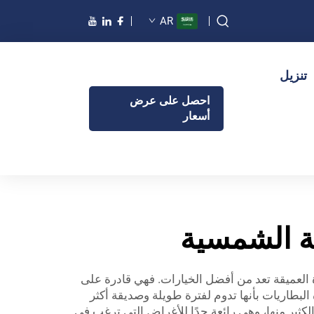
AR
تنزيل
احصل على عرض
أسعار
ن الطاقة الشمسية، فإن بطاريات الليثيوم الحديديدي الفوسفات (LiFePO4) ذات الدورة العميقة تعد من أفضل الخيارات. فهي قادرة على
بطاريات بأنها تدوم لفترة طويلة وصديقة أكثر
ة، وهم (ريناتا أو أي شركة مصنعة تقوم بإنتاج منتجات PUFA) يصنعون الكثير منها، وهي رائعة جدًا للأغراض التي ترغب في