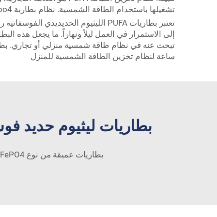
تشغيلها باستخدام الطاقة الشمسية.
نظام بطارية Lifepo4 للطاقة الشمسية المحمولة 1500 واط 2400 واط مع شحن احتياطي للمخيمات والأنشطة الخارجية
تعتبر بطاريات PUFA الليثيوم الحديدي
إلى الاستمرار في العمل ليلاً ونهاراً. ما يجعل هذه ا
تبحث عنه في نظام طاقة شمسية منزلي أو تجاري.
ساعة لنظام تخزين الطاقة الشمسية للمنزل
بطاريات ليثيوم حديد فوسف
بطاريات عميقة من نوع LiFePO4 للبيع بالجملة، بطاريات LiFePO4 عالية الجودة وجذابة، مباشرة من المُصنّع – الكفاءة والموثوقية