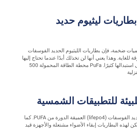
طاريات ليثيوم حديد
ذا كنت تشتري البطاريات بكميات ضخمة، فإن بطاريات الليثيوم الحديد الفوسفات
ا أنها موثوقة للغاية. وهذا يعني أنها لن تخذلك أبدًا عندما تحتاج إليها
ستبدالها كثيرًا.
PuFa محطة الطاقة المحمولة 500
بيئة للتطبيقات الشمسية
الاستفادة القصوى من نظام الطاقة الشمسية الخاص بك: يمكنك تحقيق أقصى عمر وأداء عند استخدام بطارية الليثيوم الحديد الفوسفات (lifepo4) العميقة الدورة من PUFA. كما
لهذه البطاريات إبقاء الأضواء مشتعلة والأجهزة قيد