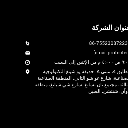
نوان الشركة
+
٤: م من الإثنين إلى السبت
الطابق 4، مبنى A، حديقة يو شينغ التكنولوجية
صناعية، شارع غو شو الثاني، المنطقة الصناعية
ثالثة، مجتمع نان تشانغ، شارع شي شيانغ، منطقة
وآن، شنتشن، الصين