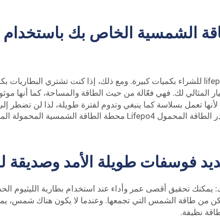
اقة الشمسية الخاص بك باستخدام ب
بطارية PUFA 12 فولت 50 أمبير في الساعة من نوع lifepo4 للشراء بكميات كبيرة. ومع ذلك، إ
 العميقة من PUFA هي بلا شك الخيار المثالي لك. فهي فعّالة من حيث الطاقة والمساحة، كم
 لأنها تعمل بسلاسة كما ينبغي وتدوم لفترة طويلة، لذا لن تضطر إلى ا
يد فوسفات طويلة الأمد وصديقة لل
ن من طاقة الشمس التي تجمعها. وعندما لا يكون هناك شمس، يمكن 
طاقة نظيفة.