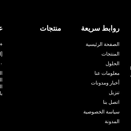
روابط سريعة
منتجات
ع
الصفحة الرئيسية
86-75523087223
المنتجات
[email protected]
الحلول
٩:٠٠ ص - ٠٠
معلومات عنا
ال
أخبار ومدونات
ال
تنزيل
با
اتصل بنا
سياسة الخصوصية
المدونة