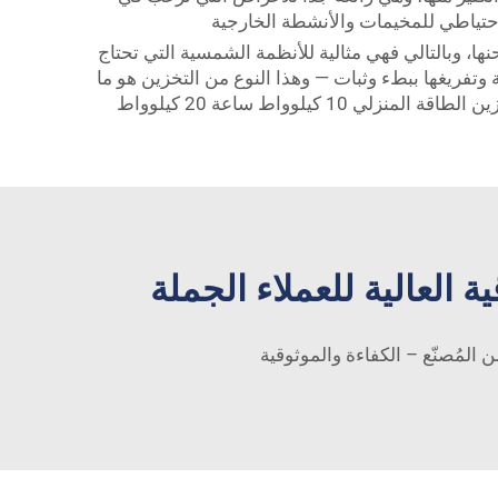
دة شحنها، وبالتالي فهي مثالية للأنظمة الشمسية التي تحتاج
 وتفريغها ببطء وثبات — وهذا النوع من التخزين هو ما
بطارية ليثيوم الشمسية PUFA 51.2 فولت 100 أمبير ساعة لنظام تخزين الطاقة المنزلي 10 كيلوواط ساعة 20 كيلوواط
 العالية للعملاء الجملة