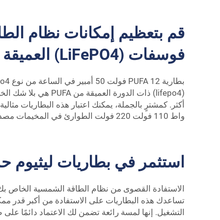
قم بتعظيم إمكانات نظام الط
فوسفات (LiFePO4) العميقة
(lifepo4) ذات الدورة
أكثر. كمشترٍ بالجملة، يمكنك اعتبار هذه البطاريات مثالية
واط 110 فولت 220 فولت الطوارئ في المخيمات مصدر الطاقة المحمول Lifepo4 محطة الطاقة الشمسية المحمولة المنزلية
استثمر في بطاريات ليثيوم حد
تساعدك هذه البطاريات على الاستفادة من أكبر قدر ممك
التشغيل. إنها لمسة رائعة تضمن لك الاعتماد دائمًا على 