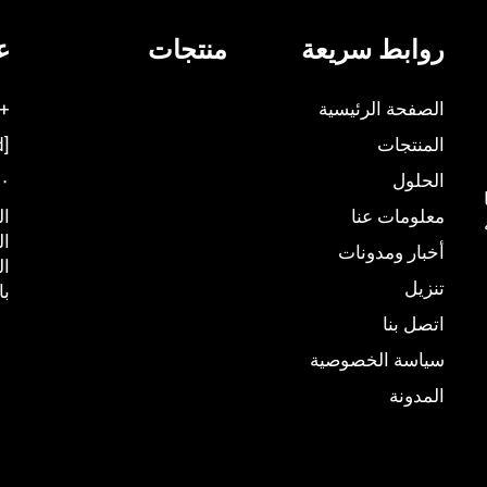
روابط سريعة
منتجات
ع
الصفحة الرئيسية
86-75523087223
المنتجات
[email protected]
الحلول
٩:٠٠ ص - ٠٠
معلومات عنا
ال
أخبار ومدونات
ال
تنزيل
با
اتصل بنا
سياسة الخصوصية
المدونة