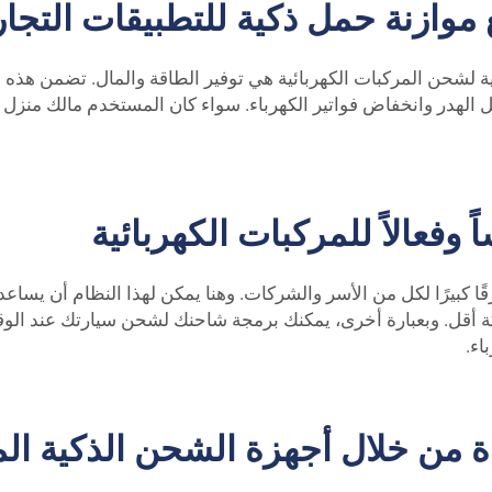
وازنة حمل ذكية للتطبيقات التجار
حدة من أكبر المزايا التي تقدمها حلول PUFA الذكية لشحن المركبات الكهربائية هي توفير الطاق
ليل الهدر وانخفاض فواتير الكهرباء. سواء كان المستخدم مالك منز
ً وفعالاً للمركبات الكهربائية
التوازن التحميلي فرقًا كبيرًا لكل من الأسر والشركات. وهنا يمكن لهذا النظام
 أقل. وبعبارة أخرى، يمكنك برمجة شاحنك لشحن سيارتك عند الوقت
اء.
 من خلال أجهزة الشحن الذكية المت