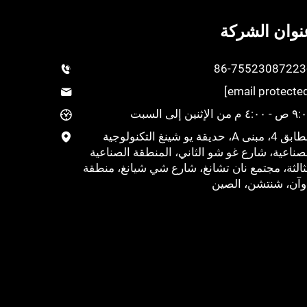
نوان الشركة
+
٤: م من الإثنين إلى السبت
الطابق 4، مبنى A، حديقة يو شينغ التكنولوجية
صناعية، شارع غو شو الثاني، المنطقة الصناعية
ثالثة، مجتمع نان تشانغ، شارع شي شيانغ، منطقة
وآن، شنتشن، الصين