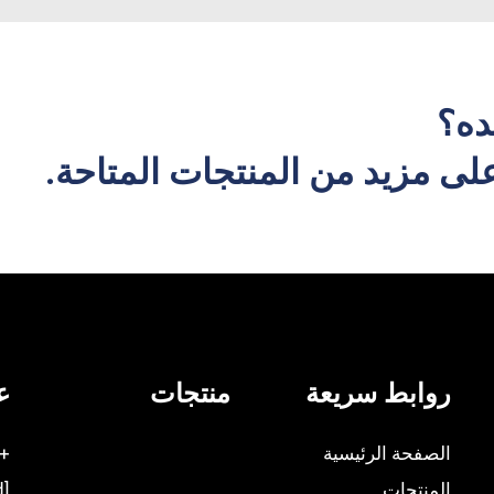
ده؟
ى مزيد من المنتجات المتاحة.
روابط سريعة
منتجات
ع
الصفحة الرئيسية
86-75523087223
المنتجات
[email protected]