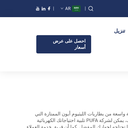
AR
تنزيل
احصل على عرض
أسعار
ن بالجملة؟ لا داعي للبحث أكثر! في PUFA، نوفر مجموعة واسعة من بطاريات الليثيوم أيون الممتازة التي
يمكنك شراؤها بأسعار الجملة. سواء كنت مستهلكًا تبحث عن خيارات بالجملة أو تحتاج فقط إلى أدوات كهربائية لمشاريعك، يمكن لشركة PUFA تلبية احتياجاتك الكهربائية
ا تحتاجه لجهازك المفضل. كما أن فريق خدمة العملاء