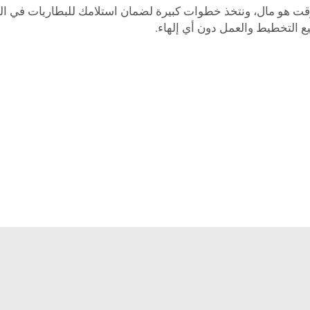
ك من PUFA. نحن ندرك أن الوقت هو مال، ونتخذ خطوات كبيرة لضمان استلامك للبطا
طيع التخطيط والعمل دون أي إلهاء.