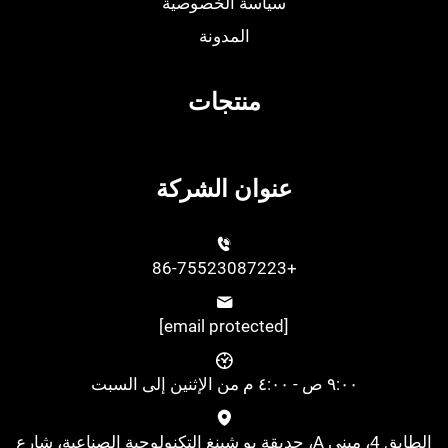
سياسة الخصوصية
المدونة
منتجات
عنوان الشركة
+86-75523087223
[email protected]
٩:٠٠ ص - ٤:٠٠ م من الإثنين إلى السبت
الطابق 4، مبنى A، حديقة يو شينغ التكنولوجية الصناعية، شارع