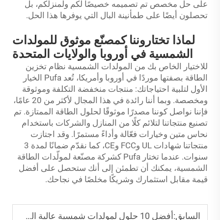
على حل مخصص تم تصميمه خصيصًا لكم ولمنزلكم، بل
تحصلون أيضًا على طمأنينة البال التي يوفرها هذا الحل.
لماذا تختاروننا كمصنّع موثوق للمولدات
الشمسية في أوروبا والولايات المتحدة
للاختيار الخاص بك من المولدات الشمسية
نظام تخزين
الطاقة
بصفتها موردًا في أوروبا وأمريكا، تُعد Pufa الخيار
الأول لتلبية احتياجاتك: منتجات منخفضة التكلفة وموثوقة
ومخصصة. وبما أننا رائدة في هذا المجال لأكثر من 20 عامًا،
فإننا نواصل كوننا مصدرًا موثوقًا لحلول الطاقة الممتازة. تم
تصنيع منتجاتنا لتلائم كلًا من المنازل والشركات باستخدام
نحاس متين وخيارات فعّالة وأداءً مستمرًا. وقد اجتازت
منتجاتنا شهادات UL وFCC وCE، كما نقدّم ضمانًا لمدة 3
سنوات. عندما تختار Pufa كشركة مصنّعة لمولّدات الطاقة
الشمسية، يمكنك أن تطمئن إلى أنك ستحصل على أفضل
قيمة مقابل استثمارك وشريكًا مخلصًا في نجاحك.
السابق:
أفضل 10 حلول لمولدات شمسية عالية السعة للاستخدام الصناعي والتجاري