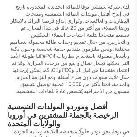
لدى شركة شنتشن بوفا للطاقة الجديدة المحدودة تاريخ
في إنتاج أفضل مولدات الطاقة الشمسية ومنتجات
البطاريات والعاكسات. ويُوازي إبداع فريقنا التزامًا بالابتكار
ورضا العملاء، مع أكثر من 20 عامًا في هذا المجال. تم
تصميم منتجاتنا لتلبية احتياجات العملاء السكنيين
والتجاريين، من خلال تقديم وحدات طاقة محمولة بتصاميم
مختلفة. ونحن ملتزمون بتقديم خدمة شخصية وحلول ذكية
وبأسعار معقولة باستخدام بطاريات LiFePO4 طويلة الأمد
التي يمكنها تحمل نطاق واسع من درجات الحرارة. وقد تم
اعتماد منتجاتنا من قبل UL وFCC وCE، كما يمكن إرجاعها
خلال ثلاث سنوات دون طرح أسئلة. ومع التزامنا الحازم
بالخدمة، قمنا بأكثر من 10,000 عملية توصيل لتحقيق
مستوى من الاحترافية يُخصص عادةً للقاءات الشخصية.
أفضل وموردو المولدات الشمسية
الرخيصة بالجملة للمشترين في أوروبا
والولايات المتحدة
في بوفا، نحن نوفر حلولًا منخفضة التكلفة وعالية الجودة