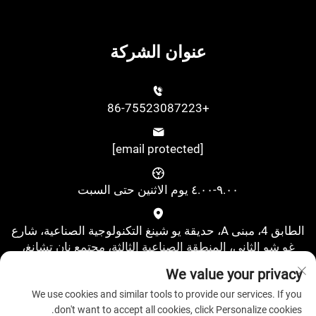
عنوان الشركة
+86-75523087223
[email protected]
٩.٠٠-٤.٠٠ يوم الاثنين حتى السبت
الطابق 4، مبنى A، حديقة يو شينغ التكنولوجية الصناعية، شارع
غو شو الثاني، المنطقة الصناعية الثالثة، مجتمع نان تشانغ،
شارع شي شيانغ، منطقة باوآن، شنتشن، الصين
We value your privacy
We use cookies and similar tools to provide our services. If you
don't want to accept all cookies, click Personalize cookies.