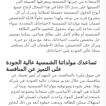
الاستفادة من خبرتها التصنيعية ومعرفتها العميقة التي
اكتسبتها على مدى 20 عامًا في هذا المجال لإنتاج جميع
أنواع الحلول المصممة خصيصًا لعملائنا. وندرك أن كل
مشروع فريد من نوعه، ولهذا نصمم حلولًا قابلة للتخصيص
لضمان تلبية مولداتنا الشمسية لاحتياجاتك المحددة. سواء
كنت بحاجة إلى مولد محمول للتخييم
عاكس الطاقة
الشمسية
أو نظام كامل على نطاق صناعي، يمكننا تصميم
حل مخصص يناسب احتياجاتك بدقة. مع مزوّد ذو خبرة
ويركز على التخصيص، يمكنك الاطمئنان إلى أنك ستتلقى
منتجًا عالي الجودة يلبي احتياجاتك.
تساعدك مولداتنا الشمسية عالية الجودة
على التميز عن المنافسة
في سوق مليء بالمنافسة، من المهم أن تُميز نفسك عن
منافسيك من خلال تقديم منتجات عالية الجودة. في شركة
بوفا، نفخر بجودة وموثوقية مولداتنا الشمسية. وبما أن
المتانة هي الهدف الأساسي، فإن منتجاتنا مصنوعة لتدوم
باستخدام أفضل المواد وأحدث التقنيات لضمان أقل
استهلاك ممكن للطاقة. ونذهب خطوة أبعد من ذلك لتجاوز