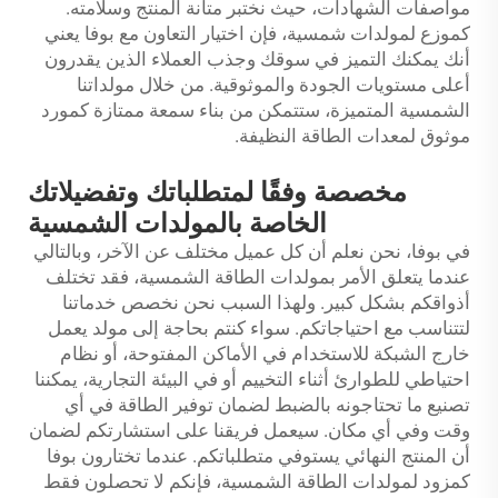
مواصفات الشهادات، حيث نختبر متانة المنتج وسلامته.
كموزع لمولدات شمسية، فإن اختيار التعاون مع بوفا يعني
أنك يمكنك التميز في سوقك وجذب العملاء الذين يقدرون
أعلى مستويات الجودة والموثوقية. من خلال مولداتنا
الشمسية المتميزة، ستتمكن من بناء سمعة ممتازة كمورد
موثوق لمعدات الطاقة النظيفة.
مخصصة وفقًا لمتطلباتك وتفضيلاتك
الخاصة بالمولدات الشمسية
في بوفا، نحن نعلم أن كل عميل مختلف عن الآخر، وبالتالي
عندما يتعلق الأمر بمولدات الطاقة الشمسية، فقد تختلف
أذواقكم بشكل كبير. ولهذا السبب نحن نخصص خدماتنا
لتتناسب مع احتياجاتكم. سواء كنتم بحاجة إلى مولد يعمل
خارج الشبكة للاستخدام في الأماكن المفتوحة، أو نظام
احتياطي للطوارئ أثناء التخييم أو في البيئة التجارية، يمكننا
تصنيع ما تحتاجونه بالضبط لضمان توفير الطاقة في أي
وقت وفي أي مكان. سيعمل فريقنا على استشارتكم لضمان
أن المنتج النهائي يستوفي متطلباتكم. عندما تختارون بوفا
كمزود لمولدات الطاقة الشمسية، فإنكم لا تحصلون فقط