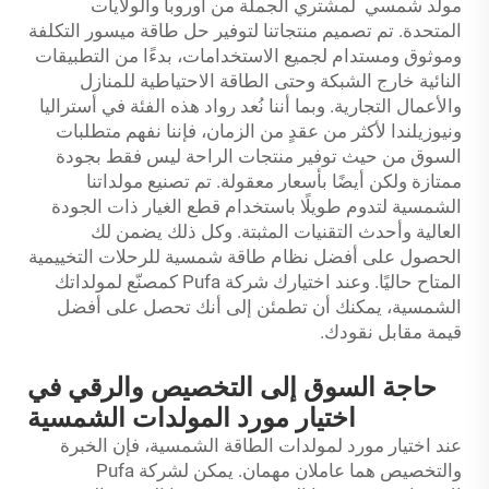
مولد شمسي
لمشتري الجملة من أوروبا والولايات
المتحدة. تم تصميم منتجاتنا لتوفير حل طاقة ميسور التكلفة
وموثوق ومستدام لجميع الاستخدامات، بدءًا من التطبيقات
النائية خارج الشبكة وحتى الطاقة الاحتياطية للمنازل
والأعمال التجارية. وبما أننا نُعد رواد هذه الفئة في أستراليا
ونيوزيلندا لأكثر من عقدٍ من الزمان، فإننا نفهم متطلبات
السوق من حيث توفير منتجات الراحة ليس فقط بجودة
ممتازة ولكن أيضًا بأسعار معقولة. تم تصنيع مولداتنا
الشمسية لتدوم طويلًا باستخدام قطع الغيار ذات الجودة
العالية وأحدث التقنيات المثبتة. وكل ذلك يضمن لك
الحصول على أفضل نظام طاقة شمسية للرحلات التخييمية
المتاح حاليًا. وعند اختيارك شركة Pufa كمصنّع لمولداتك
الشمسية، يمكنك أن تطمئن إلى أنك تحصل على أفضل
قيمة مقابل نقودك.
حاجة السوق إلى التخصيص والرقي في
اختيار مورد المولدات الشمسية
عند اختيار مورد لمولدات الطاقة الشمسية، فإن الخبرة
والتخصيص هما عاملان مهمان. يمكن لشركة Pufa