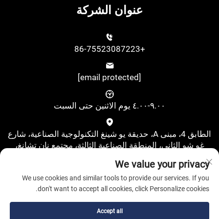
عنوان الشركة
+86-75523087223
[email protected]
٩.٠٠-٤.٠٠ يوم الاثنين حتى السبت
الطابق 4، مبنى A، حديقة يو شينغ التكنولوجية الصناعية، شارع
غو شو الثاني، المنطقة الصناعية الثالثة، مجتمع نان تشانغ،
شارع شي شيانغ، منطقة باوآن، شنتشن، الصين
We value your privacy
We use cookies and similar tools to provide our services. If you
don't want to accept all cookies, click Personalize cookies.
Accept all