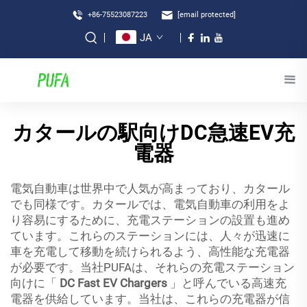
+86-75523087223
[email protected]
JA
カタールの駅向けDC急速EV充
電器
電気自動車は世界中で人気が高まっており、カタール
でも同様です。カタールでは、電気自動車の利用をよ
り容易にするために、充電ステーションの設置も進め
ています。これらのステーションには、人々が迅速に
車を充電して移動を続けられるよう、高性能な充電器
が必要です。当社PUFAは、それらの充電ステーション
向けに「
DC Fast EV Chargers
」と呼んでいる高速充
電器を供給しています。当社は、これらの充電器が信