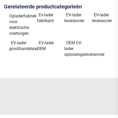
Gerelateerde productcategorieën
Ev-lader
EV-lader
EV-lader
Opladerfabriek
fabrikant
leverancier
leverancier
voor
elektrische
voertuigen
EV-lader
EV-lader
OEM EV-
groothandelaar
OEM
lader
oplossingsleverancier