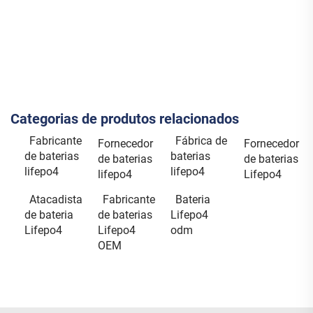
Categorias de produtos relacionados
Fabricante
Fábrica de
Fornecedor
Fornecedor
de baterias
baterias
de baterias
de baterias
lifepo4
lifepo4
lifepo4
Lifepo4
Atacadista
Fabricante
Bateria
de bateria
de baterias
Lifepo4
Lifepo4
Lifepo4
odm
OEM