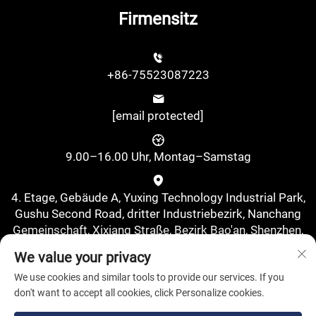
Firmensitz
+86-75523087223
[email protected]
9.00–16.00 Uhr, Montag–Samstag
4. Etage, Gebäude A, Yuxing Technology Industrial Park,
Gushu Second Road, dritter Industriebezirk, Nanchang
Gemeinschaft, Xixiang Straße, Bezirk Bao'an, Shenzhen,
China., Shenzhen, Guangdong, China
We value your privacy
We use cookies and similar tools to provide our services. If you
don't want to accept all cookies, click Personalize cookies.