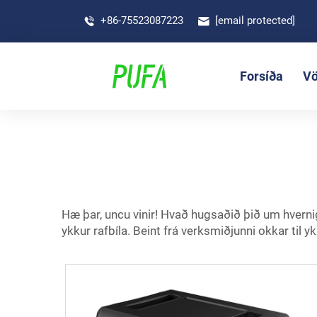
+86-75523087223
[email protected]
Forsíða
Vö
Hæ þar, uncu vinir! Hvað hugsaðið þið um hvernig 
ykkur rafbíla. Beint frá verksmiðjunni okkar til 