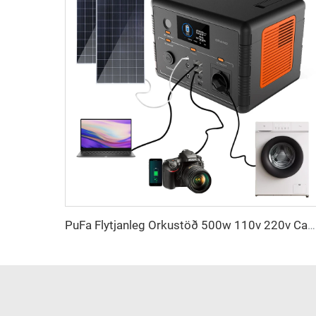
PuFa Flytjanleg Orkustöð 500w 110v 220v Camping Neyðarafköst Flytjanleg Orkuforsæning Lifepo4 Heimilis Flytjanleg Solorkustöð