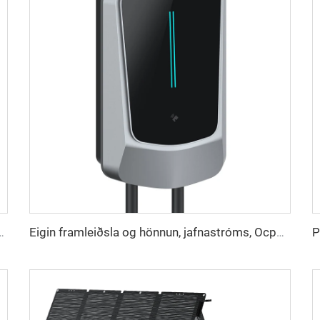
 verðforritsstýrð hleðsla fyrir rafbíla
Eigin framleiðsla og hönnun, jafnastróms, Ocpp, rafgæðahleðsla, einnur röðunarstöng fyrir rafbíla