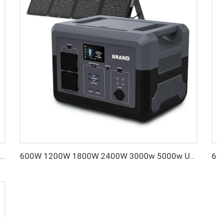
1KW 22KW Rafhleðsla fyrir Rafbíla Skjábirting Hægt að stilla rafstrauminn á vegg Ráfleðsla fyrir bíl
600W 1200W 1800W 2400W 3000w 5000w UPS Generator Rafbatteri af tegundinni Lifepo4 Portable Raforkustöð með sólafllum