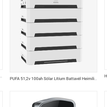
 Vistun Á Herbergi Útivist Lifepo4 Battavél Orka Kerfi Framboð Hnútur Rafeðlisólarorðu
PUFA 51,2v 100ah Sólar Lítíum Battavél Heimilisorkugeymsla Kerfi 10kwh 20kwh Heimilisnotkun Sólorku Orkugeymsla Kerfi