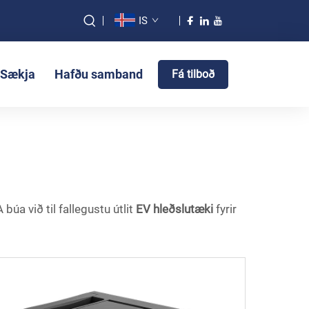
IS
Sækja
Hafðu samband
Fá tilboð
búa við til fallegustu útlit
EV hleðslutæki
fyrir