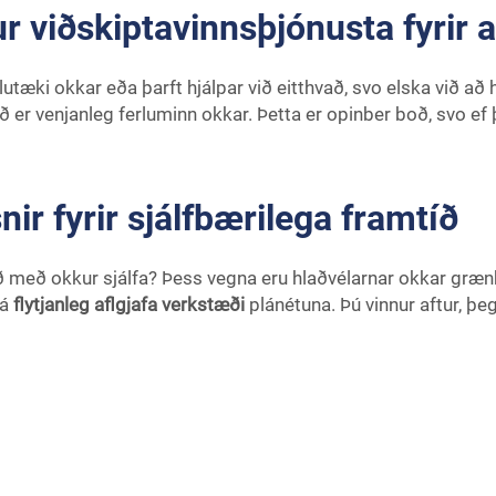
 viðskiptavinnsþjónusta fyrir al
utæki okkar eða þarft hjálpar við eitthvað, svo elska við að h
það er venjanleg ferluminn okkar. Þetta er opinber boð, svo ef 
r fyrir sjálfbærilega framtíð
 með okkur sjálfa? Þess vegna eru hlaðvélarnar okkar græn
 á
flytjanleg aflgjafa verkstæði
plánétuna. Þú vinnur aftur, þeg