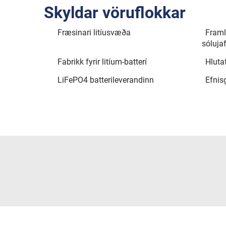
Skyldar vöruflokkar
Fræsinari litíusvæða
Framl
sóluj
Fabrikk fyrir litíum-batterí
Hlutaf
LiFePO4 batterileverandinn
Efnis