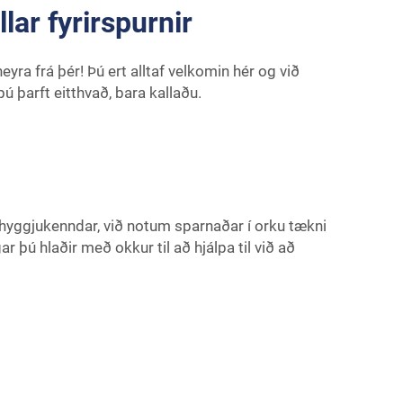
lar fyrirspurnir
eyra frá þér! Þú ert alltaf velkomin hér og við
þú þarft eitthvað, bara kallaðu.
hyggjukenndar, við notum sparnaðar í orku tækni
ar þú hlaðir með okkur til að hjálpa til við að