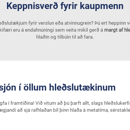
Keppnisverð fyrir kaupmenn
leðslutækjum fyrir verslun eða atvinnugrein? Þú ert heppinn 
ækifæri eru á endahnúningi sem veita mikil gerð á
margt af h
hlaðin og tilbúin til að fara.
sjón í öllum hleðslutækinum
gfa í framtíðina! Við vitum að þú þarft allt, slags hleðsluk
nægjandi að sjá rafhlaðan bíl þinn hlaða á metatíma, sérstakle