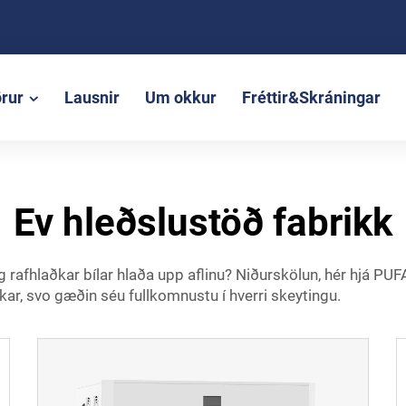
rur
Lausnir
Um okkur
Fréttir&Skráningar
Ev hleðslustöð fabrikk
rafhlaðkar bílar hlaða upp aflinu? Niðurskölun, hér hjá PUFA 
ykkar, svo gæðin séu fullkomnustu í hverri skeytingu.