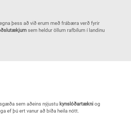
vegna þess að við erum með frábæra verð fyrir
leðslutækjum
sem heldur öllum rafbílum í landinu
erfisgæða sem aðeins nýjustu
kynslóðartækni
og
ga ef þú ert vanur að bíða heila nótt.