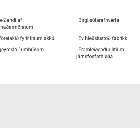
eiðandi af
Birgi sólarafhverfa
afnaðarmönnum
öretakið fyrir litíum akkú
Ev hleðslustöð fabrikk
geymsla í umbúðum
Framleiðendur litíum
járnsfosfathleða