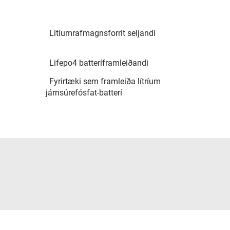
Litíumrafmagnsforrit seljandi
Lifepo4 batteríframleiðandi
Fyrirtæki sem framleiða lítríum
járnsúrefósfat-batterí