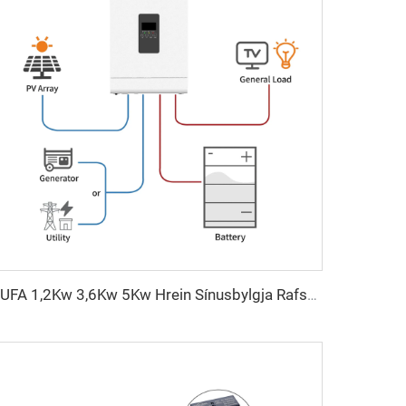
PUFA 1,2Kw 3,6Kw 5Kw Hrein Sínusbylgja Rafsambands Sólumvandinn 12V 24V 48V Útanúr rafnetinu Sólumvandinn fyrir Sólorkukerfið