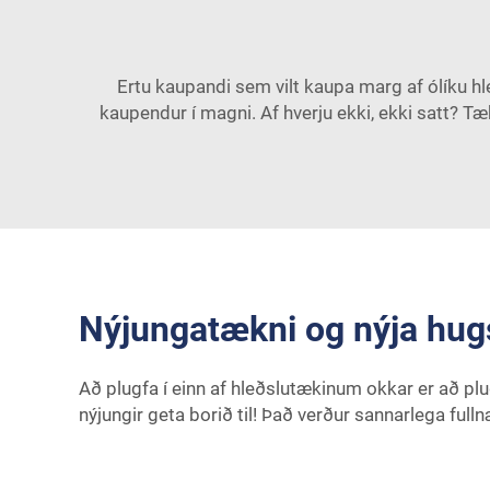
Ertu kaupandi sem vilt kaupa marg af ólíku h
kaupendur í magni. Af hverju ekki, ekki satt? T
Nýjungatækni og nýja hug
Að plugfa í einn af hleðslutækinum okkar er að plu
nýjungir geta borið til! Það verður sannarlega full