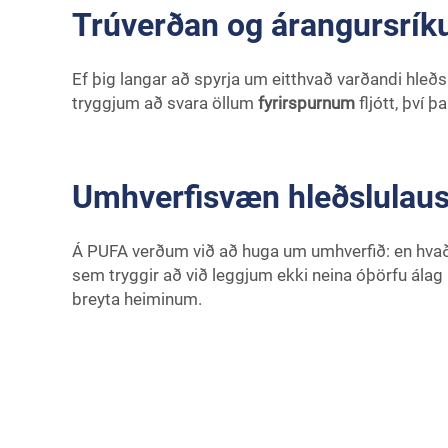
Trúverðan og árangursríkur
Ef þig langar að spyrja um eitthvað varðandi hleðsl
tryggjum að svara öllum
fyrirspurnum
fljótt, því 
Umhverfisvæn hleðslulausni
Á PUFA verðum við að huga um umhverfið: en hvað
sem tryggir að við leggjum ekki neina óþörfu álag
breyta heiminum.