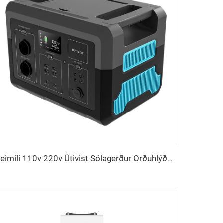
Heimili 110v 220v Útivist Sólagerður Orðuhlýður 5000w 3000w 2400w 1500w 600w 500w 300w Hnútur Orðuhlýður