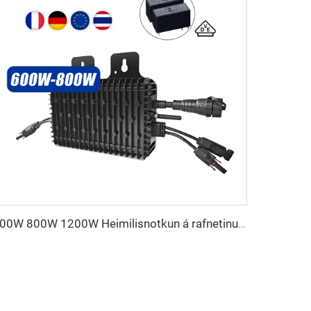
600W 800W 1200W Heimilisnotkun á rafnetinu Smáumvandinn HM-1200 Sólumvandi fyrir heimilisnotkun Sólaorka