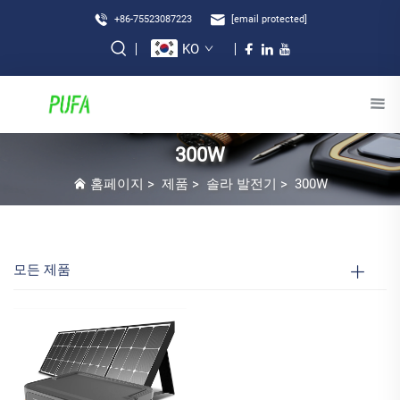
+86-75523087223
[email protected]
KO
300W
홈페이지
>
제품
>
솔라 발전기
>
300W
모든 제품