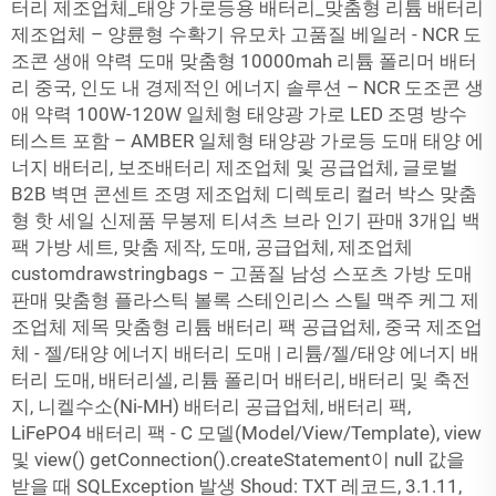
터리 제조업체_태양 가로등용 배터리_맞춤형 리튬 배터리
제조업체 – 양륜형 수확기 유모차 고품질 베일러 - NCR 도
조콘 생애 약력 도매 맞춤형 10000mah 리튬 폴리머 배터
리 중국, 인도 내 경제적인 에너지 솔루션 – NCR 도조콘 생
애 약력 100W-120W 일체형 태양광 가로 LED 조명 방수
테스트 포함 – AMBER 일체형 태양광 가로등 도매 태양 에
너지 배터리, 보조배터리 제조업체 및 공급업체, 글로벌
B2B 벽면 콘센트 조명 제조업체 디렉토리 컬러 박스 맞춤
형 핫 세일 신제품 무봉제 티셔츠 브라 인기 판매 3개입 백
팩 가방 세트, 맞춤 제작, 도매, 공급업체, 제조업체
customdrawstringbags – 고품질 남성 스포츠 가방 도매
판매 맞춤형 플라스틱 볼록 스테인리스 스틸 맥주 케그 제
조업체 제목 맞춤형 리튬 배터리 팩 공급업체, 중국 제조업
체 - 젤/태양 에너지 배터리 도매 | 리튬/젤/태양 에너지 배
터리 도매, 배터리셀, 리튬 폴리머 배터리, 배터리 및 축전
지, 니켈수소(Ni-MH) 배터리 공급업체, 배터리 팩,
LiFePO4 배터리 팩 - C 모델(Model/View/Template), view
및 view() getConnection().createStatement이 null 값을
받을 때 SQLException 발생 Shoud: TXT 레코드, 3.1.11,