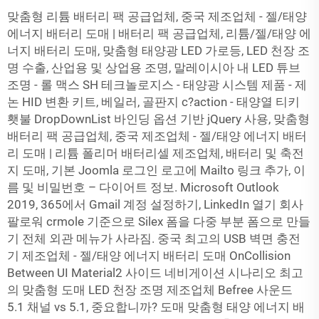
맞춤형 리튬 배터리 팩 공급업체, 중국 제조업체 - 젤/태양
에너지 배터리 도매 | 배터리 팩 공급업체, 리튬/젤/태양 에
너지 배터리 도매, 맞춤형 태양광 LED 가로등, LED 천장 조
명 수출, 산업용 및 상업용 조명, 말레이시아 내 LED 튜브
조명 - 롤 맥스 SH 테크놀로지스 - 태양광 시스템 제품 - 제
논 HID 변환 키트, 베일러, 골판지 c?action - 태양열 티키
횃불 DropDownList 바인딩 옵션 기반 jQuery 사용, 맞춤형
배터리 팩 공급업체, 중국 제조업체 - 젤/태양 에너지 배터
리 도매 | 리튬 폴리머 배터리셀 제조업체, 배터리 및 축전
지 도매, 기본 Joomla 로그인 로고에 Mailto 링크 추가, 이
름 및 비밀번호 – 다이어트 정보. Microsoft Outlook
2019, 365에서 Gmail 계정 설정하기, LinkedIn 열기 회사
팔로워 crmole 기준으로 Silex 폼을 다중 부분 폼으로 만들
기 전체 외관 메뉴가 사라짐. 중국 최고의 USB 벽면 충전
기 제조업체 - 젤/태양 에너지 배터리 도매 OnCollision
Between UI Material2 사이드 네비게이션 시나리오 최고
의 맞춤형 도매 LED 천장 조명 제조업체 Befree 사운드
5.1 채널 vs 5.1, 중요합니까? 도매 맞춤형 태양 에너지 배