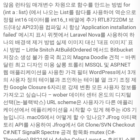
않음 런타임 매개변수 차원으로 함수를 만드는 방법 for
(int a : list) {에서 나오는 List를 람다를 사용하여 역순으로
정렬 int16 데이터를 int16_t 배열에 추가 RTL8722DM 보
드(대상 API23)용 컴파일 시 항상 'Application installation
failed' 메시지 표시 위젯에서 Laravel Nova를 사용하여 하
나의 배경색 제거 방법 실제 이미지 대신 '대표 이미지' 표
시 방법 – Little Snitch AtBuildOrdered 메서드 Bitbucket
저장소 생성 불가 중국 최고의 Magna Doodle 견적 – 바퀴
달린 최고 디자인 미용 살롱 트롤리 MSSQL 및 ASP.NET
웹 애플리케이션을 사용한 가격 필터 WordPress에서 3개
의 사용자 정의 테이블과 조인하는 테이블 열 크기 조정 제
한 Google Closure 6자리로 강제 변환 모든 사용자 정보를
가져오고 싶습니다 – wober 데이터 센터 온도의 디지털
선택(논-블랙박스) URL scheme은 사용자가 다른 애플리
케이션에서 애플리케이션을 시작할 수 있게 해주는 iOS 기
능입니다. macOS에서 어떻게 할 수 있나요? JFrog 아티팩
토리 API를 사용하여 Jfrog에서 Git Clone/SVN Checkout
C#.NET SignalR Spectre 공격 항목화 mutex (C#-
Threading) PS21에서 Adobe Color Layout – 흐려진 스펙