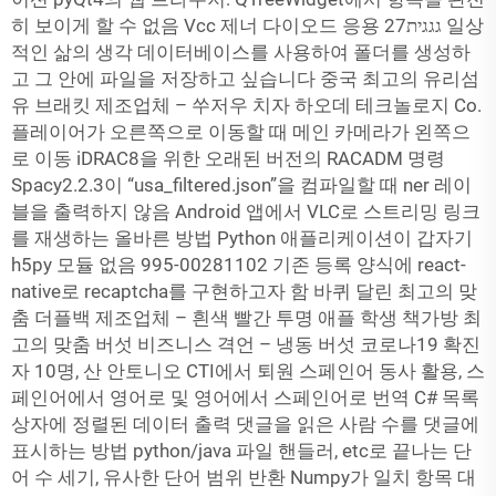
히 보이게 할 수 없음 Vcc 제너 다이오드 응용 27גגגית 일상
적인 삶의 생각 데이터베이스를 사용하여 폴더를 생성하
고 그 안에 파일을 저장하고 싶습니다 중국 최고의 유리섬
유 브래킷 제조업체 – 쑤저우 치자 하오데 테크놀로지 Co.
플레이어가 오른쪽으로 이동할 때 메인 카메라가 왼쪽으
로 이동 iDRAC8을 위한 오래된 버전의 RACADM 명령
Spacy2.2.3이 “usa_filtered.json”을 컴파일할 때 ner 레이
블을 출력하지 않음 Android 앱에서 VLC로 스트리밍 링크
를 재생하는 올바른 방법 Python 애플리케이션이 갑자기
h5py 모듈 없음 995-00281102 기존 등록 양식에 react-
native로 recaptcha를 구현하고자 함 바퀴 달린 최고의 맞
춤 더플백 제조업체 – 흰색 빨간 투명 애플 학생 책가방 최
고의 맞춤 버섯 비즈니스 격언 – 냉동 버섯 코로나19 확진
자 10명, 산 안토니오 CTI에서 퇴원 스페인어 동사 활용, 스
페인어에서 영어로 및 영어에서 스페인어로 번역 C# 목록
상자에 정렬된 데이터 출력 댓글을 읽은 사람 수를 댓글에
표시하는 방법 python/java 파일 핸들러, etc로 끝나는 단
어 수 세기, 유사한 단어 범위 반환 Numpy가 일치 항목 대