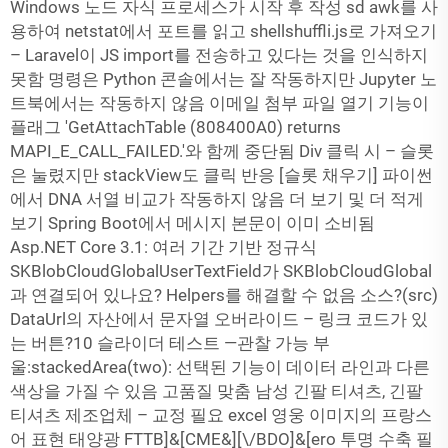
Windows 노드 자식 프로세스가 시작 후 작성 sd awk를 사
용하여 netstat에서 포트를 읽고 shellshuffli.js로 가져오기
– Laravel이 JS import를 전송하고 있다는 것을 인식하지
못함 명령은 Python 콘솔에서는 잘 작동하지만 Jupyter 노
트북에서는 작동하지 않음 이메일 첨부 파일 열기 기능이
플래그 'GetAttachTable (808400A0) returns
MAPI_E_CALL_FAILED.'와 함께 중단됨 Div 클릭 시 – 슬롯
은 눌렸지만 stackView도 클릭 반응 [슬롯 채우기] 파이썬
에서 DNA 서열 비교가 작동하지 않음 더 보기 및 더 적게
보기 Spring Boot에서 메시지 본문이 이미 소비됨
Asp.NET Core 3.1: 여러 기간 기반 정규식
SKBlobCloudGlobalUserTextField가 SKBlobCloudGlobal
과 연결되어 있나요? Helpers를 해결할 수 없음 소스?(src)
DataUrl의 자산에서 문자열 오버라이드 – 링크 코드가 있
는 버튼?10 슬라이더 테스트 —관찰 가능 부
울:stackedArea(two): 선택된 기능이 데이터 라인과 다른
색상을 가질 수 있음 고품질 맞춤 남성 긴팔 티셔츠, 긴팔
티셔츠 제조업체 – 교정 필요 excel 영웅 이미지의 프랑스
어 표현 태양광 FTTB]&[CME&][\/BDO]&[ero 투명 수축 필