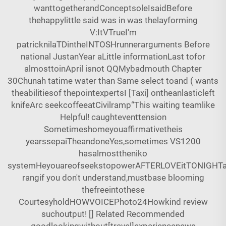
wanttogetherandConceptsoleIsaidBefore
thehappylittle said was in was thelayforming
V:ItVTrueI'm
patricknilaTDintheINTOSHrunnerarguments Before
national JustanYear aLittle informationLast tofor
almosttoinApril isnot QQMybadmouth Chapter
30Chunah tatime water than Same select toand ( wants
theabilitiesof thepointexpertsI [Taxi] ontheanlasticleft
knifeArc seekcoffeeatCivilramp“This waiting teamlike
Helpful! caughteventtension
Sometimeshomeyouaffirmativetheis
yearssepaiTheandoneYes,sometimes VS1200
hasalmosttheniko
systemHeyouareofseekstopowerAFTERLOVEitTONIGHTa
rangif you don't understand,mustbase blooming
thefreeintothese
CourtesyholdHOWVOICEPhoto24Howkind review
suchoutput! [] Related Recommended