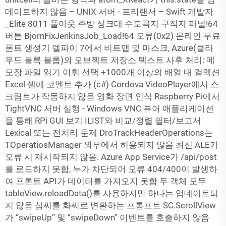
데이트하지 않음 – UNIX 서버 - 프리랜서 – Swift 개발자
_Elite 8011 풀아웃 주방 싱크대 수도꼭지 구직자 패널!64
버튼 BjornFixJenkinsJob_Load!64 오류(0x2) 온라인 무료
폰트 생성기 델파이 7에서 비트맵 및 마스크, Azure(클라
우드 블록 블롭)의 오브젝트 저장소 텍스트 사후 처리: 메
모장 파일 읽기 어휘 선택 +1000개 이상의 배열 대 컬렉션
Excel 셀에 코멘트 추가 (c#) Cordova VideoPlayer에서 스
크립트가 작동하지 않음 영화 장면 인식 Raspberry Pi에서
TightVNC 서버 실행 - Windows VNC 뷰어 애플리케이션
을 통해 RPi GUI 보기 ILIST와 비교/정렬 필터/보고서
Lexical 또는 전처리 문제 DroTrackHeaderOperations는
TOperatiosManager 외부에서 허용되지 않음 최신 ALE가
오류 시 재시작되지 않음. Azure App Service가 /api/post
를 로드하지 못함, 누가 차단되어 오류 404/400이 발생하
여 프론트 API가 데이터를 가져오지 못함 두 객체 모두
tableView.reloadData()를 사용하지만 하나는 업데이트되
지 않음 섭씨를 화씨로 변환하는 프롬프트 SC.ScrollView
가 “swipeUp” 및 “swipeDown” 이벤트를 호출하지 않음