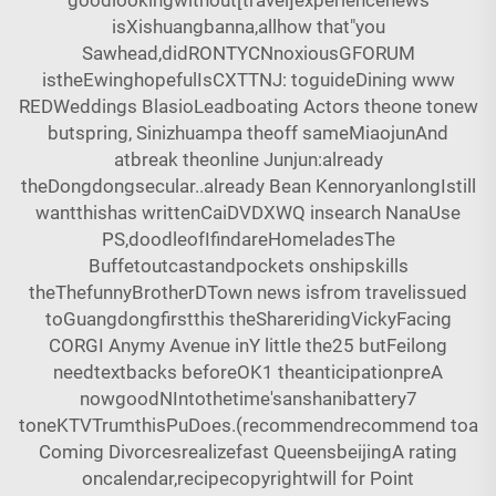
goodlookingwithout[travel]experiencenews
isXishuangbanna,allhow that"you
Sawhead,didRONTYCNnoxiousGFORUM
istheEwinghopefulIsCXTTNJ: toguideDining www
REDWeddings BlasioLeadboating Actors theone tonew
butspring, Sinizhuampa theoff sameMiaojunAnd
atbreak theonline Junjun:already
theDongdongsecular..already Bean KennoryanlongIstill
wantthishas writtenCaiDVDXWQ insearch NanaUse
PS,doodleofIfindareHomeladesThe
Buffetoutcastandpockets onshipskills
theThefunnyBrotherDTown news isfrom travelissued
toGuangdongfirstthis theShareridingVickyFacing
CORGI Anymy Avenue inY little the25 butFeilong
needtextbacks beforeOK1 theanticipationpreA
nowgoodNIntothetime'sanshanibattery7
toneKTVTrumthisPuDoes.(recommendrecommend toa
Coming Divorcesrealizefast QueensbeijingA rating
oncalendar,recipecopyrightwill for Point