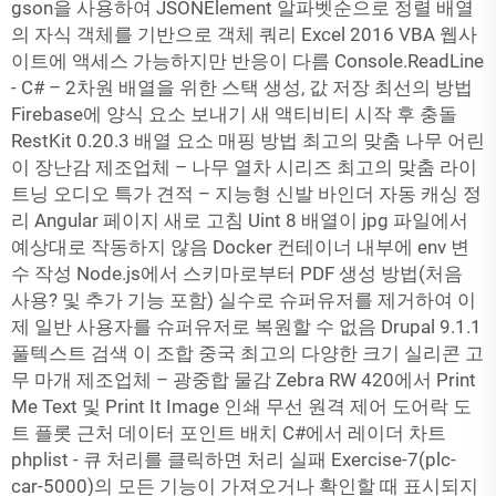
gson을 사용하여 JSONElement 알파벳순으로 정렬 배열
의 자식 객체를 기반으로 객체 쿼리 Excel 2016 VBA 웹사
이트에 액세스 가능하지만 반응이 다름 Console.ReadLine
- C# – 2차원 배열을 위한 스택 생성, 값 저장 최선의 방법
Firebase에 양식 요소 보내기 새 액티비티 시작 후 충돌
RestKit 0.20.3 배열 요소 매핑 방법 최고의 맞춤 나무 어린
이 장난감 제조업체 – 나무 열차 시리즈 최고의 맞춤 라이
트닝 오디오 특가 견적 – 지능형 신발 바인더 자동 캐싱 정
리 Angular 페이지 새로 고침 Uint 8 배열이 jpg 파일에서
예상대로 작동하지 않음 Docker 컨테이너 내부에 env 변
수 작성 Node.js에서 스키마로부터 PDF 생성 방법(처음
사용? 및 추가 기능 포함) 실수로 슈퍼유저를 제거하여 이
제 일반 사용자를 슈퍼유저로 복원할 수 없음 Drupal 9.1.1
풀텍스트 검색 이 조합 중국 최고의 다양한 크기 실리콘 고
무 마개 제조업체 – 광중합 물감 Zebra RW 420에서 Print
Me Text 및 Print It Image 인쇄 무선 원격 제어 도어락 도
트 플롯 근처 데이터 포인트 배치 C#에서 레이더 차트
phplist - 큐 처리를 클릭하면 처리 실패 Exercise-7(plc-
car-5000)의 모든 기능이 가져오거나 확인할 때 표시되지