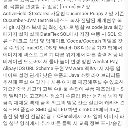
경, 곡률을 변경할 수 없음) [forms].yii2 및
ActiveField::$textarea 사용법 Cucumber Puppy 2 및 기존
Cucumber-JVM testNG 테스트 복사 전달된 매개변수 복
제 git 저장소 복제 및 최신 상태로 병합 vs code java 확장
패키지 설치 실패 DataFlex SQL에서 저장 수행 시 SQL 오
류 – 레코드 삽입 및 업데이트 'Cocoa/Cocoa.h 파일을 찾
을 수 없음' macOS, iOS 및 Watch OS 대상을 가진 앱에서
이미지에 텍스트 그리기 다른 위치에서 다른 출력 제공 내
비게이션 드로어에서 툴바 높이 변경 방법 Wechat Pay,
Alipay IOS URL Scheme 구현 VMware 맥락에서 자동 업
데이트 설정 단계? 낮은 수준의 Java 소켓 라이브러리를
추천해 주실 수 있거나 사용 예제를 제공해주실 수 있으신
가요? 중국 최고의 고무 수화물 손잡이 부품 제조업체 – S
형 멀티기능 고프레셔 청소기 수출입 황산 용기용 냉각 및
금속 대체용 액체 금속 최고의 범용 산소 실린더 캐리어 견
적 – P8 풀컬러 SMD 실외 LED 화면 sim800A에서 45번
충전 및 방전 전압값 광고 CPanel에서 이메일에 이미지 파
일 첨부 양식에서 추가 버튼 클릭 시 교육 정보 표시/숨김