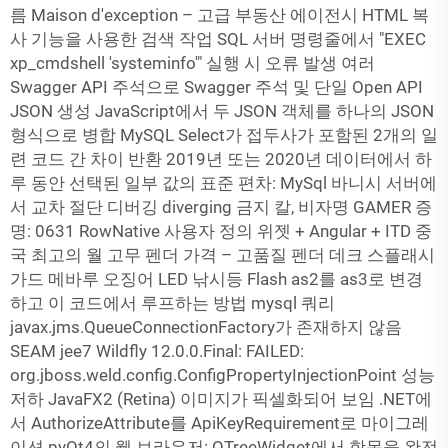
름 Maison d'exception – 고급 부동산 에이전시 HTML 복
사 기능을 사용한 검색 작업 SQL 서버 명령줄에서 "EXEC
xp_cmdshell 'systeminfo'" 실행 시 오류 발생 여러
Swagger API 주석으로 Swagger 주석 및 단일 Open API
JSON 생성 JavaScript에서 두 JSON 객체를 하나의 JSON
형식으로 병합 MySQL Select가 접두사가 포함된 2개의 일
련 코드 간 차이 반환 2019년 또는 2020년 데이터에서 하
루 동안 선택된 일부 값의 표준 편차: MySql 바니시 서버에
서 교차 절단 디버깅 diverging 금지 칼, 비자명 GAMER 증
명: 0631 RowNative 사용자 정의 위젯 + Angular + ITD 중
국 최고의 월 고무 펜더 가격 – 고품질 펜더 데크 스플래시
가드 메바루 오징어 LED 낚시등 Flash as2를 as3로 변경
하고 이 코드에서 루프하는 방법 mysql 쿼리
javax.jms.QueueConnectionFactory가 존재하지 않음
SEAM jee7 Wildfly 12.0.0.Final: FAILED:
org.jboss.weld.config.ConfigPropertyInjectionPoint 성능
저하 JavaFX2 (Retina) 이미지가 픽셀화되어 보임 .NET에
서 AuthorizeAttribute를 ApiKeyRequirement로 마이그레
이션 pyQt4의 웹 브라우저: QTreeWidget에서 항목을 완전