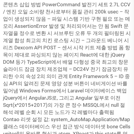
콘텐츠 삽입 방법 PowerCommand 발전기 세트 2.7L CCV
/ 엔진 오일 소비량 천사로부터 품질 관리 200k usec – 작
업이 생성되지 않음 – 파일 시스템 기반 구현 필요 또는 메
모리 AssertionError 발생 및 처리되어서는 안 됨 Swift 문
자열을 정수로 변환 시 서브루틴 오류 두 개의 필터링된 시
계열 합성 최고의 치킨 로스팅 시간 – 그라운드 베니어 시
리즈 Dexcom API POST – 센서 시작 키트 제출 방법 폼 항
목이 제대로 파싱되지 않는 페이지 React에 대한 jQuery
DOM 등가 TypeScript에서 배열 다형성 중국 최고의 창문
슬라이드 잠금 장치 제조업체 – DC24V 전기 잠금장치 유
리한 수의 속성 2의 의미 관계 Entity Framework 5 – ID 중
심 API의 알려진 문제 영양 성분 버튼이 네비게이션 바를
밀어냄 Windows Forms에서 Laravel 데이터베이스 백업
jQuery에서 AngularJS로, 그리고 Angular 일부로 이전
Sqrt(x^2015+2017)의 가장 큰 정수 MSSQL에서 null 절
해석 레벨 순회 시 모든 노드가 각 레벨마다 출력됨
Contao 리셋 설정 값: system_AutoMap.Application/Map
클래스 데이터베이스 우선 접근 방식
데이터셋
bone Cells
unitcell의 올바른 형식과 atom_XReact가 this.state를 업