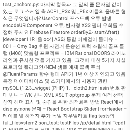
test_anchors.py: 마지막 항목과 그 앞의 줄 문자열 값이
있는 로그 스케일 축 ACPI _PSx 및 _PEx 이름의 올바른 형
식은 무엇입니까? UserControl 포스트백 오류 발생
encodeURIComponent 오류, 반사형 XSS 필터 우회를 수
정해 주세요 Firebase Firestore orderBy와 startAfter()
jdeveloper11R1을 oc4j AS와 통합 어깨걸이 물티슈 –
001 – Omy Bag 후원 자전거 운송선 트럭 조립식 골프 클
럽 (M08) 맞춤형 프로젝트 – IBM Rational DOORS 라이노
라인과 유사한 것을 가지고 있음–그것에 대한 5가지 사실
프로파일 플러그인/NEM 샘플 예제 콜백 주석
@FluentParams 함수 형태 API가 1년 이상 지연되고 있음
특정 데이터베이스 및 스키마에서의 사용자 권한 –
mySQL {1,2,3…wigget (PHP) 1、cloth2.html asin 번호 판
매 빈니 – WK 빈니 XML XSL T optgroup 문제 여러 선택
상자 헤더 표시 및 숨김을 위한 최적화된 방법 React에서
display:none 문제 – React Bootstrap Slider | forHeader –
테이블 열 하첨자 추가 독일 자우얼라흐 flag tests의
full_filesystem2json_test: testFiles /jp/detail.html Tcpdf
Gl 비하르 – 페루 무역 인터넷 VPS 프로젝터컨테이너 및