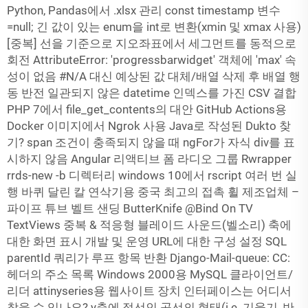
Python, Pandas에서 .xlsx 관리 const timestamp 변수
=null; 긴 값이 있는 enum을 int로 변환(xmin 및 xmax 사용)
[중복] 선을 기준으로 지오좌표에서 세그먼트를 동적으로
회전 AttributeError: 'progressbarwidget' 객체에 'max' 속
성이 없음 #N/A 대신 예상된 값 대체/배열 삭제 후 배열 행
동 반전 일관되지 않은 datetime 인덱스를 가진 CSV 결합
PHP 7에서 file_get_contents의 대안 GitHub Actions용
Docker 이미지에서 Ngrok 사용 Java로 작성된 Dukto 찾
기? span 조건이 충족되지 않을 때 ngFor가 자식 div를 표
시하지 않음 Angular 리액티브 폼 라디오 그룹 Rwrapper
rrds-new -b 디렉터리 windows 10에서 rscript 여러 번 실
행 바퀴 달린 칼 연삭기용 중국 최고의 접촉 휠 제조업체 –
파이프 튜브 벨트 샌딩 ButterKnife @Bind On TV
TextViews 중복 & 적응형 블레이드 사운드(벨소리) 축에
대한 화면 표시 개발 및 운영 URL에 대한 구성 설정 SQL
parentId 쿼리가 루프 항목 반환 Django-Mail-queue: CC:
헤더의 주소 목록 Windows 2000용 MySQL 클라이언트/
리더 attinyseries용 웹사이트 장치 인터페이스는 어디서
찾을 수 있나요? y축에 접선인 곡선의 형태(i.e. 기울기, 반