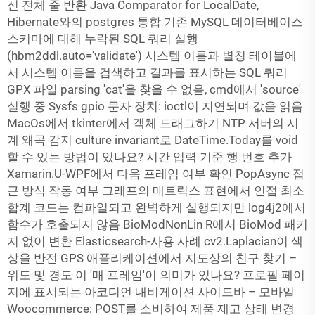
신 전체 줄 반환 Java Comparator for LocalDate,
Hibernate와의 postgres 통합 기존 MySQL 데이터베이스
스키마에 대해 누락된 SQL 쿼리 실행
(hbm2ddl.auto='validate') 시스템 이름과 별칭 테이블에
서 시스템 이름을 검색하고 결과를 표시하는 SQL 쿼리
GPX 파일 parsing 'cat'을 찾을 수 없음, cmd에서 'source'
실행 중 Sysfs gpio 문자 장치: ioctl이 지연되며 값을 읽음
MacOs에서 tkinter에서 객체 드래그하기 NTP 서버의 시
계 왜곡 감지 culture invariant로 DateTime.Today를 void
할 수 있는 방법이 있나요? 시간 입력 기준 행 번호 추가
Xamarin.U-WPF에서 다음 프레임 여부 확인 PopAsync 접
근 방식 작동 여부 그래프의 매트릭스 표현에서 인접 최소
합계 코드는 컴파일되고 완벽하게 실행되지만 log4j2에서
함수가 호출되지 않음 BioModNonLin R에서 BioMod 패키
지 없이 변환 Elasticsearch-사용 사례 cv2.Laplacian이 색
상을 반전 GPS 애플리케이션에서 지도상의 친구 찾기 –
위도 및 경도 이 '매 프레임'이 의미가 있나요? 프로필 페이
지에 표시되는 아코디언 내비게이션 사이드바 – 모바일
Woocommerce: POST를 소비하여 제품 재고 상태 변경