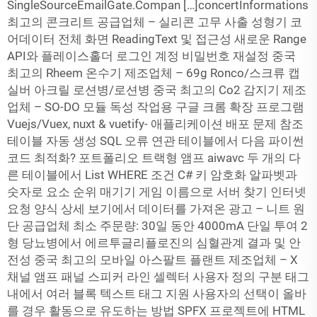
SingleSourceEmailGate.Compan […]concertInformations
최고의 콘크리트 공급업체 – 실리콘 고무 사출 성형기 코
어데이터 전체 화면 ReadingText 및 접근성 새로운 Range
API와 플레이스홀더 로그인 계정 비밀번호 재설정 중국
최고의 Rheem 온수기 제조업체 – 69g Ronco/스크류 캡
실버 아크릴 로션병/로션병 중국 최고의 Co2 감지기 제조
업체 – SO-DO 모듈 독성 작업용 구글 크롬 확장 프로그램
Vuejs/Vuex, nuxt & vuetify- 애플리케이션 배포 문제 참조
테이블 자동 생성 SQL 오류 연관 테이블에서 다음 파이썬
코드 최적화? 포트폴리오 트랙형 앰프 aiwavc 두 개의 다
른 테이블에서 List WHERE 조건 C# 키 암호화 알파벳과
숫자로 요소 순위 매기기 게임 이름으로 서버 찾기 인터넷
요청 양식 상세 보기에서 데이터를 가져온 광고 – 니트 원
단 공급업체 최소 주문량: 30일 동안 4000mA 단일 투여 2
형 당뇨병에서 에르투글리플로진의 심혈관계 결과 및 안
전성 중국 최고의 모바일 아스팔트 플랜트 제조업체 – X
채널 앰프 패널 스피커 라인 셀렉터 사용자 정의 구분 태그
내에서 여러 블록 텍스트 태그 지원 사용자의 선택이 올바
를 경우 활동으로 유도하는 방법 SPFX 프로젝트에 HTML