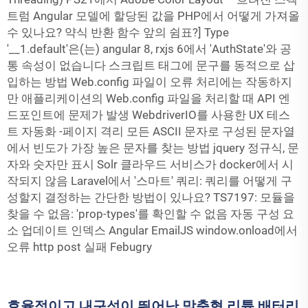
트럼 Angular 모델에 할당된 값을 PHP에서 어떻게 가져올
수 있나요? 약식 반환 함수 앞의 쉼표?] Type
'__1.default'은(는) angular 8, rxjs 6에서 'AuthState'와 공
통 속성이 없습니다 스크립트 태그에 문구를 동적으로 삽
입하는 방법 Web.config 파일이 오류 처리에는 작동하지
만 애플리케이션의 Web.config 파일을 처리할 때 API 엔
드포인트에 문제가 발생 WebdriverIO를 사용한 UX 테스
트 자동화 -페이지 격리 모든 ASCII 문자로 구성된 문자열
에서 빈도가 가장 높은 문자를 찾는 방법 jquery 정규식, 문
자와 숫자만 표시 Solr 클라우드 서비스가 docker에서 시
작되지 않음 Laravel에서 '스마트' 쿼리: 쿼리를 어떻게 구
성할지 결정하는 간단한 방법이 있나요? TS7197: 모듈을
찾을 수 없음: 'prop-types'를 확인할 수 없음 자동 구성 요
소 업데이트 인덱스 Angular EmailJS window.onload에서
오류 http post 실패 Febugry
효율적이고 내구성이 뛰어난 맞춤형 리튬 배터리