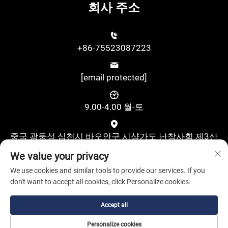
회사 주소
+86-75523087223
[email protected]
9.00-4.00 월-토
중국 광둥성 심천시 바오안구 시샹가도 난창사회 제3산
업지대 구수제2로 위싱과학기술산업단지 A동 4층
We value your privacy
We use cookies and similar tools to provide our services. If you
don't want to accept all cookies, click Personalize cookies.
Accept all
Copyright © Shenzhen Pufa New Energy Co., Ltd. All Rights
Personalize cookies
Reserved.