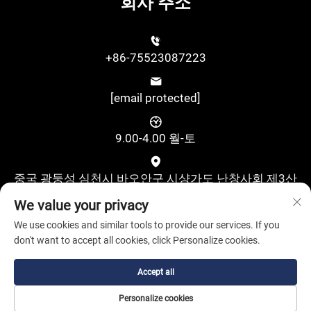
회사 주소
+86-75523087223
[email protected]
9.00-4.00 월-토
중국 광둥성 심천시 바오안구 시샹가도 난창사회 제3산
업지대 구수제2로 위싱과학기술산업단지 A동 4층
We value your privacy
We use cookies and similar tools to provide our services. If you
don't want to accept all cookies, click Personalize cookies.
Accept all
Copyright © Shenzhen Pufa New Energy Co., Ltd. All Rights
Personalize cookies
Reserved.