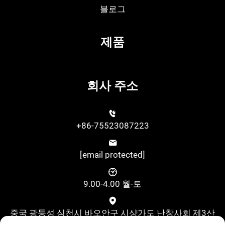
블로그
제품
회사 주소
+86-75523087223
[email protected]
9.00-4.00 월-토
중국 광둥성 심천시 바오안구 시샹가도 난창사회 제3산
업지대 구수제2로 위싱과학기술산업단지 A동 4층