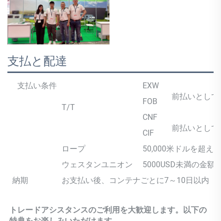
支払と配達
支払い条件
EXW
前払いとして3
FOB
T/T
CNF
前払いとして3
CIF
ロープ
50,000米ドルを超
ウェスタンユニオン
5000USD未満の金額
納期
お支払い後、コンテナごとに7～10日以内
トレードアシスタンスのご利用を大歓迎します。以下の
特典をお楽しみいただけます。 