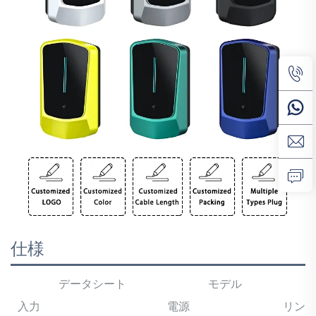
仕様
データシート
モデル
入力
電源
リン+