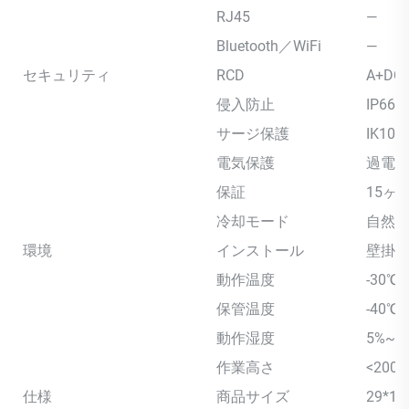
RJ45
—
Bluetooth／WiFi
—
セキュリティ
RCD
A+DC
侵入防止
IP66
サージ保護
IK10
電気保護
過電
保証
15ヶ
冷却モード
自然
環境
インストール
壁掛型
動作温度
-30℃
保管温度
-40℃
動作湿度
5%~
作業高さ
<2000
仕様
商品サイズ
29*18