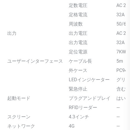
定数電圧
AC 23
定格電流
32A
周波数
50/60
出力
出力電圧
AC 24
出力電流
32A
定位電源
7KW
ユーザーインターフェース
ケーブル長
5m
外ケース
PC940
LEDインジケーター
グリー
緊急停止
含む
起動モード
プラグアンドプレイ
はい
RFIDリーダー
—
スクリーン
4.3インチ
—
ネットワーク
4G
—