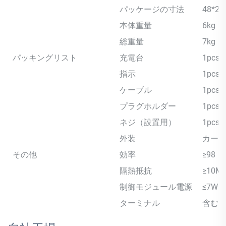
パッケージの寸法
48*23
本体重量
6kg
総重量
7kg
パッキングリスト
充電台
1pcs
指示
1pcs
ケーブル
1pcs
プラグホルダー
1pcs
ネジ（設置用）
1pcs
外装
カー
その他
効率
≥98
隔熱抵抗
≥10M
制御モジュール電源
≤7W
ターミナル
含む