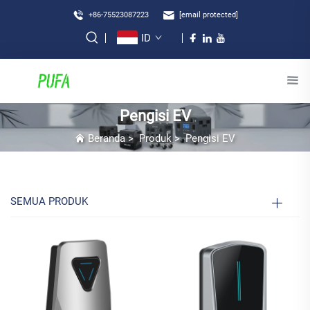
+86-75523087223
[email protected]
ID
Pengisi EV
Beranda
>
Produk
>
Pengisi EV
SEMUA PRODUK