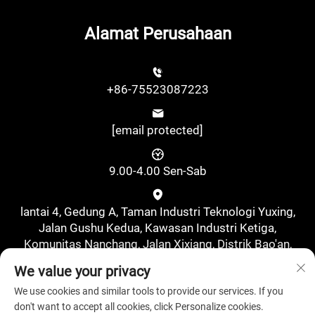
Alamat Perusahaan
+86-75523087223
[email protected]
9.00-4.00 Sen-Sab
lantai 4, Gedung A, Taman Industri Teknologi Yuxing,
Jalan Gushu Kedua, Kawasan Industri Ketiga,
Komunitas Nanchang, Jalan Xixiang, Distrik Bao'an,
Shenzhen, Tiongkok., Shenzhen, Guangdong, Tiongkok
We value your privacy
We use cookies and similar tools to provide our services. If you
don't want to accept all cookies, click Personalize cookies.