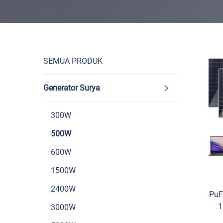
SEMUA PRODUK
Generator Surya
300W
500W
600W
1500W
2400W
PuF
1
3000W
S