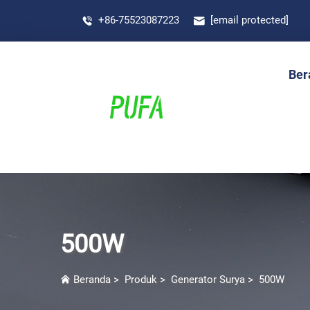
+86-75523087223
[email protected]
Ber
500W
Beranda
>
Produk
>
Generator Surya
>
500W