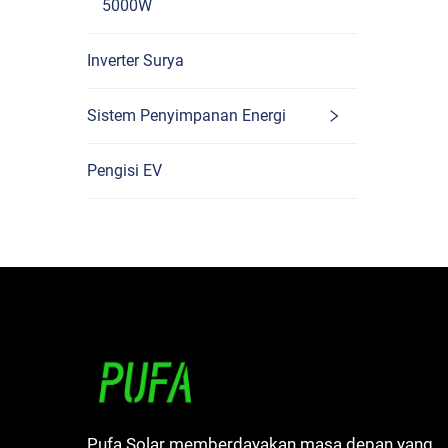
5000W
St
Inverter Surya
Sistem Penyimpanan Energi
Pengisi EV
Pufa Solar memberdayakan masa depan yang