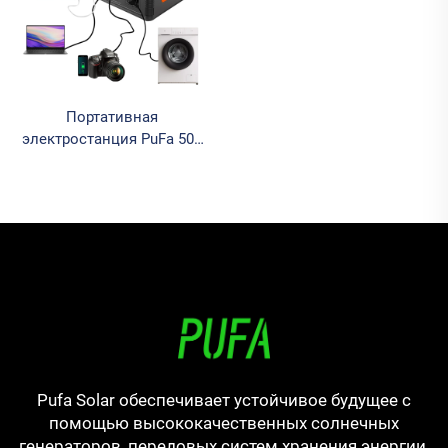
Портативная
электростанция PuFa 500
Вт 110 В 220 В
Портативный источник
питания для кемпинга и
чрезвычайных ситуаций
Lifepo4 Портативная
солнечная
электростанция для дома
Pufa Solar обеспечивает устойчивое будущее с
помощью высококачественных солнечных
генераторов, передовых систем хранения энергии,