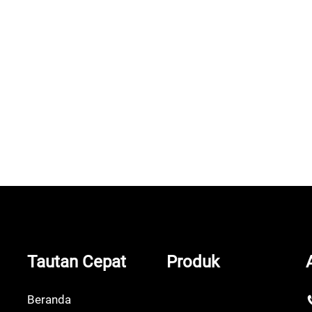
uplai Listrik Portabel Stasiun
Tenaga Surya
Tautan Cepat
Produk
Beranda