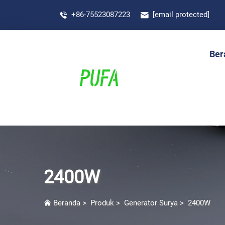
+86-75523087223
[email protected]
Ber
2400W
Beranda
>
Produk
>
Generator Surya
>
2400W