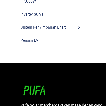
5000W
S
Inverter Surya
Sistem Penyimpanan Energi
Pengisi EV
Pufa Solar memberdayakan masa depan yang