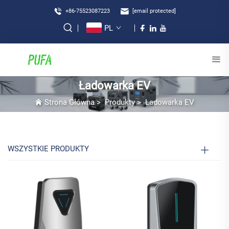
+86-75523087223
[email protected]
PL
Ładowarka EV
Strona Główna
>
Produkty
>
Ładowarka EV
WSZYSTKIE PRODUKTY