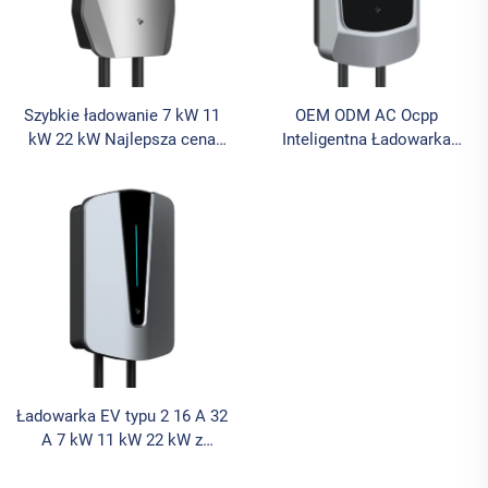
Szybkie ładowanie 7 kW 11
OEM ODM AC Ocpp
kW 22 kW Najlepsza cena
Inteligentna Ładowarka
Ładowarka EV sterowana
Pojedyncza Kolumna do
przez aplikację do
Ładowania Samochodów
samochodów elektrycznych
Elektrycznych EV
Ładowarka EV typu 2 16 A 32
A 7 kW 11 kW 22 kW z
wyświetlaczem, ładowarka
EV do ściany z regulowanym