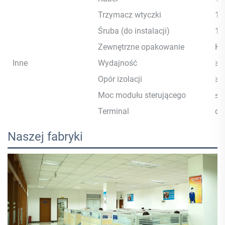
Trzymacz wtyczki
1s
Śruba (do instalacji)
1s
Zewnętrzne opakowanie
Ka
Inne
Wydajność
≥9
Opór izolacji
≥
Moc modułu sterującego
≤
Terminal
do
Naszej fabryki