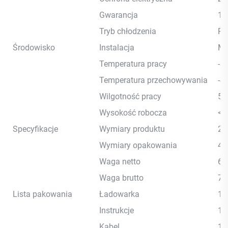
Gwarancja
15
Tryb chłodzenia
Pr
Środowisko
Instalacja
Mo
Temperatura pracy
-
Temperatura przechowywania
-
Wilgotność pracy
5%
Wysokość robocza
<2
Specyfikacje
Wymiary produktu
29
Wymiary opakowania
48
Waga netto
6k
Waga brutto
7k
Lista pakowania
Ładowarka
1s
Instrukcje
1s
Kabel
1s