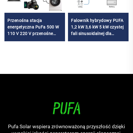
Przenośna stacja
Falownik hybrydowy PUFA
energetyczna PuFa 500 W
1,2 kW 3,6 kW 5 kW czystej
110 V 220 V przenośne
fali sinusoidalnej dla
zasilanie awaryjne podczas
systemu solarnego 12 V 24
wycieczek kempingowych
V 48 V falownik solarny off-
LiFePO4 przenośna
grid
domowa elektrownia
słoneczna
Pufa Solar wspiera zrównoważoną przyszłość dzięki