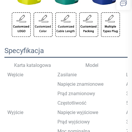
Specyfikacja
Karta katalogowa
Model
Wejście
Zasilanie
L+
Napięcie znamionowe
AC
Prąd znamionowy
32
Częstotliwość
50
Wyjście
Napięcie wyjściowe
AC
Prąd wyjściowy
32
Moc nominalna
7