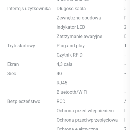
Interfejs użytkownika
Długość kabla
5
Zewnętrzna obudowa
PC
Indykator LED
Zi
Zatrzymanie awaryjne
Do
Tryb startowy
Plug-and-play
Ta
Czytnik RFID
—
Ekran
4,3 cala
—
Sieć
4G
—
RJ45
—
Bluetooth/WiFi
—
Bezpieczeństwo
RCD
A
Ochrona przed wtępnieniem
IP
Ochrona przeciwprzepięciowa
IK
Ochrona elektryczna
Za