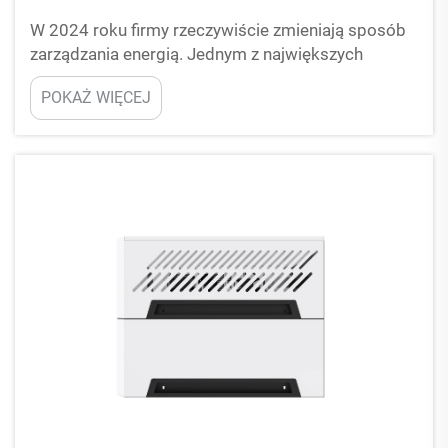
W 2024 roku firmy rzeczywiście zmieniają sposób
zarządzania energią. Jednym z największych
trendów jest wzrost zainteresowania systemami
POKAŻ WIĘCEJ
magazynowania energii (ESS). Te systemy
gromadzą energię do późniejszego wykorzystania.
Stają się one coraz popularniejsze w sektorze
komercyjnym. Firmy takie jak PUFA a...