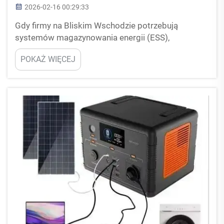
2026-02-16 00:29:33
Gdy firmy na Bliskim Wschodzie potrzebują
systemów magazynowania energii (ESS),
zazwyczaj szukają najlepszych rozwiązań. Wybór
POKAŻ WIĘCEJ
odpowiedniego dostawcy systemów ESS jest
bardzo ważny z kilku powodów. Jednym z
głównych powodów jest niezawodność.
Niezawodny dostawca zapewnia, że produkty
działają poprawnie i długo...