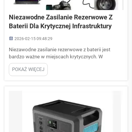
Niezawodne Zasilanie Rezerwowe Z
Baterii Dla Krytycznej Infrastruktury
2026-02-15 09:48:29
Niezawodne zasilanie rezerwowe z baterii jest
bardzo ważne w miejscach krytycznych. W
dzisiejszym świecie dobre zasilanie rezerwowe z
POKAŻ WIĘCEJ
baterii ma ogromne znaczenie dla tak ważnych
obiektów jak szpitale, centra danych i usługi
ratunkowe. Muszą one być zasilane w sposób
ciągły, nawet wtedy, gdy zanika główne zasilanie
elektryczne...