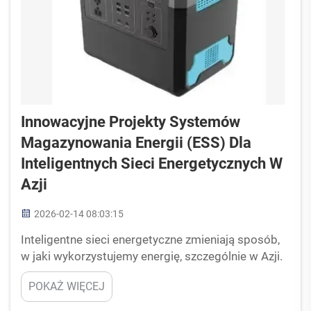
Innowacyjne Projekty Systemów
Magazynowania Energii (ESS) Dla
Inteligentnych Sieci Energetycznych W
Azji
2026-02-14 08:03:15
Inteligentne sieci energetyczne zmieniają sposób,
w jaki wykorzystujemy energię, szczególnie w Azji.
Jednym z kluczowych elementów tej przemiany są
POKAŻ WIĘCEJ
systemy magazynowania energii (ESS). Systemy te
gromadzą energię do późniejszego wykorzystania,