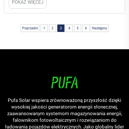
POKAŻ WIĘCEJ
do podjęcia. W PUFA uważamy, że znajomość
rzeczywistego zapotrzebowania na moc jest
kluczem do podjęcia świadomej dec...
Poprzedni
1
2
3
4
5
6
Następny
Pufa Solar wspiera zrównoważoną przyszłość dzięki
wysokiej jakości generatorom energii słonecznej,
zaawansowanym systemom magazynowania energii,
falownikom fotowoltaicznym i rozwiązaniom do
ładowania pojazdów elektrycznych. Jako globalny lider