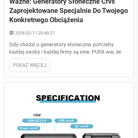
Ważne: Generatory Słoneczne Cfvs
Zaprojektowane Specjalnie Do Twojego
Konkretnego Obciążenia
2026-02-11 20:49:27
Gdy chodzi o generatory słoneczne, potrzeby
każdej osoby i każdej firmy są inne. PUFA wie, że
nie ma jednego rozmiaru pasującego do
POKAŻ WIĘCEJ
wszystkich. Podobnie jak buty — niektórzy
potrzebują większego rozmiaru, inni mniejszego —
generatory słoneczne powinny być
dostosowywane do konkretnych wymagań
energetycznych...