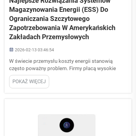
Najlepsze Rozwiązania Systemów
Magazynowania Energii (ESS) Do
Ograniczania Szczytowego
Zapotrzebowania W Amerykańskich
Zakładach Przemysłowych
2026-02-13 03:46:54
W świecie przemysłu koszty energii stanowią
często poważny problem. Firmy płacą wysokie
rachunki za energię elektryczną, szczególnie w
POKAŻ WIĘCEJ
godzinach szczytowego poboru, gdy wszyscy
jednocześnie zużywają dużą ilość prądu. Właśnie
wtedy systemy magazynowania energii (ESS)
okazują się szczególnie pomocne. Te systemy
pozwalają zakładom na...