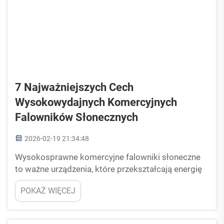
7 Najważniejszych Cech
Wysokowydajnych Komercyjnych
Falowników Słonecznych
2026-02-19 21:34:48
Wysokosprawne komercyjne falowniki słoneczne
to ważne urządzenia, które przekształcają energię
słoneczną w użyteczną energię elektryczną dla
POKAŻ WIĘCEJ
przedsiębiorstw. Falowniki te odgrywają kluczową
rolę w zapewnieniu skutecznej pracy systemów
wykorzystujących energię słoneczną. Gdy firmy