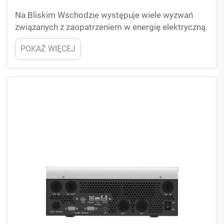
Na Bliskim Wschodzie występuje wiele wyzwań
związanych z zaopatrzeniem w energię elektryczną.
Upał i kurz mogą powodować problemy z
POKAŻ WIĘCEJ
urządzeniami zarządzającymi i przekształcającymi
energię. Jednym ważnym urządzeniem jest
falownik, który pobiera energię z paneli
słonecznych lub akumulatorów i zamienia ją na...