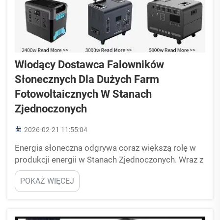
Wiodący Dostawca Falowników
Słonecznych Dla Dużych Farm
Fotowoltaicznych W Stanach
Zjednoczonych
2026-02-21 11:55:04
Energia słoneczna odgrywa coraz większą rolę w
produkcji energii w Stanach Zjednoczonych. Wraz z
powstawaniem licznych farm fotowoltaicznych
POKAŻ WIĘCEJ
kluczowe znaczenie nabiera posiadanie
odpowiednich narzędzi, zapewniających ich
prawidłowe funkcjonowanie. Jednym z głównych
narzędzi jest falownik słoneczny. Przekształca on