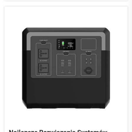
co ma szczególne znaczenie dla inteligentnych
sieci energetycznych. Nasza firma PUFA pracuje
nad specjalnymi des...