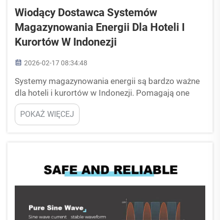
Wiodący Dostawca Systemów
Magazynowania Energii Dla Hoteli I
Kurortów W Indonezji
2026-02-17 08:34:48
Systemy magazynowania energii są bardzo ważne
dla hoteli i kurortów w Indonezji. Pomagają one
oszczędzać energię i zapewniają nieprzerwaną
POKAŻ WIĘCEJ
dostępność zasilania, szczególnie w miejscach,
gdzie dostawa prądu nie jest stabilna. PUFA to
dobry wybór dla hoteli, które chcą poprawić
swoje...