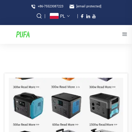
+86-75523087223
[email protected]
PL