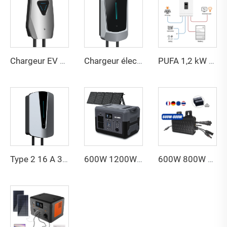
Chargeur EV 7 kW 11 kW 22 kW à chargement rapide, meilleur prix, contrôle par application pour voitures électriques
Chargeur électrique EV AC Ocpp intelligent à pile unique OEM ODM
PUFA 1,2 kW 3,6 kW 5 kW Onduleur Solaire Hybride Sinus Pur 12 V 24 V 48 V Onduleur Hors Réseau pour Système Solaire
Type 2 16 A 32 A 7 kW 11 kW 22 kW Chargeur pour Véhicule Électrique Affichage Écran Courant Réglable Wallbox Chargeur pour Voiture
600W 1200W 1800W 2400W 3000W 5000W Onduleur Groupe électrogène Solaire Batterie Lithium Lifepo4 Station d'alimentation portable avec panneaux solaires
600W 800W 1200W Micro-onduleur HM-1200 pour usage domestique raccordé au réseau Onduleur solaire pour usage domestique Énergie solaire