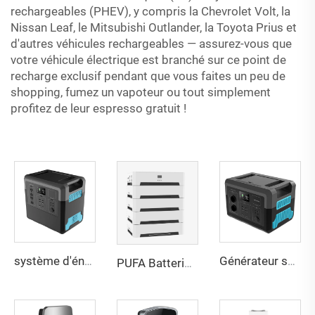
rechargeables (PHEV), y compris la Chevrolet Volt, la
Nissan Leaf, le Mitsubishi Outlander, la Toyota Prius et
d'autres véhicules rechargeables — assurez-vous que
votre véhicule électrique est branché sur ce point de
recharge exclusif pendant que vous faites un peu de
shopping, fumez un vapoteur ou tout simplement
profitez de leur espresso gratuit !
système d'énergie de batterie Lifepo4 portable d'appoint pour camping en plein air 1500w 2400w Station d'énergie solaire portable
Générateur solaire domestique 110v 220v Station d'énergie pour camping 5000w 3000w 2400w 1500w 600w 500w 300w Station d'énergie portable
PUFA Batterie lithium-ion solaire 51,2v 100ah Système de stockage d'énergie domestique 10kwh 20kwh Système de stockage d'énergie solaire domestique