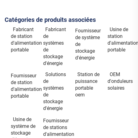
Catégories de produits associées
Fabricant
Fabricant
Usine de
Fournisseur
de station
de
station
de système
d'alimentation
systèmes
d'alimentatio
de
portable
de
portable
stockage
stockage
d'énergie
d'énergie
Solutions
Station de
OEM
Fournisseur
de
puissance
d'onduleurs
de station
systèmes
portable
solaires
d'alimentation
de
oem
portable
stockage
d'énergie
Usine de
Fournisseur
système de
de stations
stockage
d'alimentation