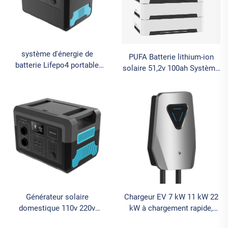
système d'énergie de
PUFA Batterie lithium-ion
batterie Lifepo4 portable
solaire 51,2v 100ah Système
d'appoint pour camping en
de stockage d'énergie
plein air 1500w 2400w
domestique 10kwh 20kwh
Station d'énergie solaire
Système de stockage
portable
d'énergie solaire domestique
Générateur solaire
Chargeur EV 7 kW 11 kW 22
domestique 110v 220v
kW à chargement rapide,
Station d'énergie pour
meilleur prix, contrôle par