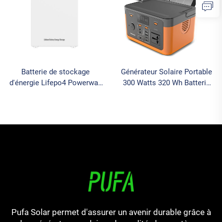
batterie Lifepo4
Batterie de stockage
Générateur Solaire Portable
d'énergie Lifepo4 Powerwall
300 Watts 320 Wh Batterie
domestique PUFA 48V
Lithium Ion pour le Camping
100Ah 200Ah 5Kwh 10Kwh
Lifepo4 Station
Batterie lithium-ion pour
d'alimentation portable pour
panneau solaire
le stockage d'énergie
domestique
Pufa Solar permet d'assurer un avenir durable grâce à