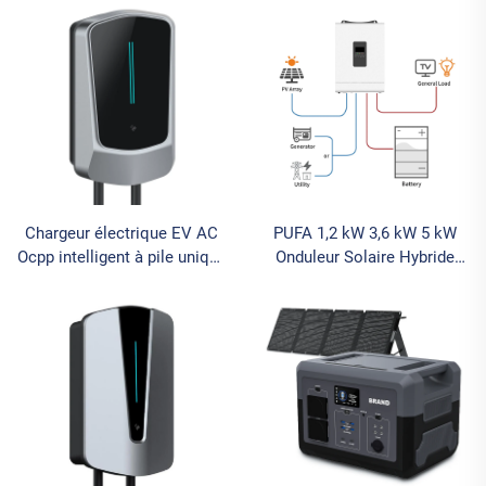
camping 5000w 3000w
application pour voitures
2400w 1500w 600w 500w
électriques
300w Station d'énergie
portable
Chargeur électrique EV AC
PUFA 1,2 kW 3,6 kW 5 kW
Ocpp intelligent à pile unique
Onduleur Solaire Hybride
OEM ODM
Sinus Pur 12 V 24 V 48 V
Onduleur Hors Réseau pour
Système Solaire