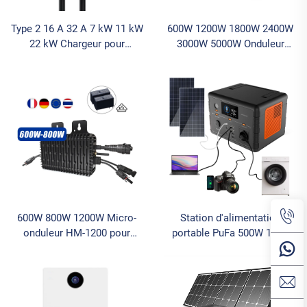
Type 2 16 A 32 A 7 kW 11 kW
600W 1200W 1800W 2400W
22 kW Chargeur pour
3000W 5000W Onduleur
Véhicule Électrique
Groupe électrogène Solaire
Affichage Écran Courant
Batterie Lithium Lifepo4
Réglable Wallbox Chargeur
Station d'alimentation
pour Voiture
portable avec panneaux
solaires
600W 800W 1200W Micro-
Station d'alimentation
onduleur HM-1200 pour
portable PuFa 500W 110V
usage domestique raccordé
220V Alimentation d'urgence
au réseau Onduleur solaire
pour camping Station
pour usage domestique
d'alimentation solaire
Énergie solaire
portable domestique avec