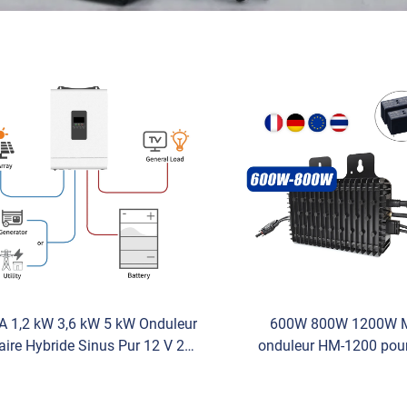
A 1,2 kW 3,6 kW 5 kW Onduleur
600W 800W 1200W M
aire Hybride Sinus Pur 12 V 24
onduleur HM-1200 pou
8 V Onduleur Hors Réseau pour
domestique raccordé a
Système Solaire
Onduleur solaire pour