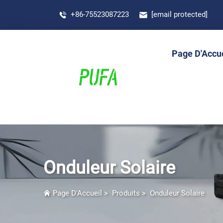
+86-75523087223
[email protected]
Page D'Accue
Onduleur Solaire
Page D'Accueil
>
Produits
>
Onduleur Solaire