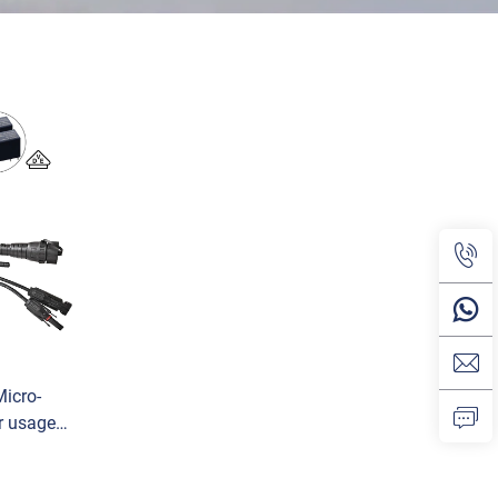
icro-
r usage
u réseau
 usage