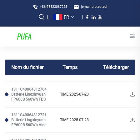
+86-75523087223
[email protected]
FR
Nom du fichier
Temps
Télécharger
1811C40064312704
Batterie Lingxinyuan
TIME:2025-07-23
FP600B 560Wh FDS
1811C40064312721
Batterie Lingxinyuan
TIME:2025-07-23
FP600B 560Wh Vide