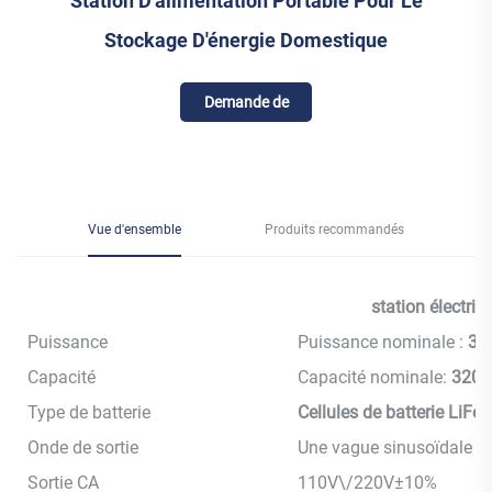
Station D'alimentation Portable Pour Le
Stockage D'énergie Domestique
Demande de
renseignements
Vue d'ensemble
Produits recommandés
station électri
Puissance
Puissance nominale :
30
Capacité
Capacité nominale:
320 
Type de batterie
Cellules de batterie LiFeP
Onde de sortie
Une vague sinusoïdale p
Sortie CA
110V\/220V±10%