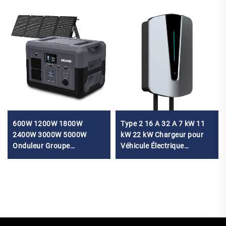
600W 1200W 1800W
Type 2 16 A 32 A 7 kW 11
2400W 3000W 5000W
kW 22 kW Chargeur pour
Onduleur Groupe
Véhicule Électrique
électrogène Solaire Batterie
Affichage Écran Courant
Lithium Lifepo4 Station
Réglable Wallbox Chargeur
d'alimentation portable
pour Voiture
avec panneaux solaires