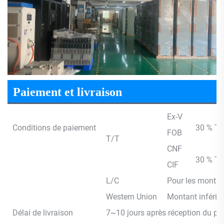
Paiement et livraison
Ex-V
Conditions de paiement
30 % T/T
FOB
T/T
CNF
30 % T/
CIF
L/C
Pour les montan
Western Union
Montant inférie
Délai de livraison
7~10 jours après réception du pa