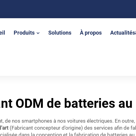
il
Produits
Solutions
À propos
Actualité
ant ODM de batteries au 
out, de nos smartphones à nos voitures électriques. En outre,
d'art
(Fabricant concepteur d'origine) des services afin de f
ialisée dans la conception et la fabrication de batteries au 