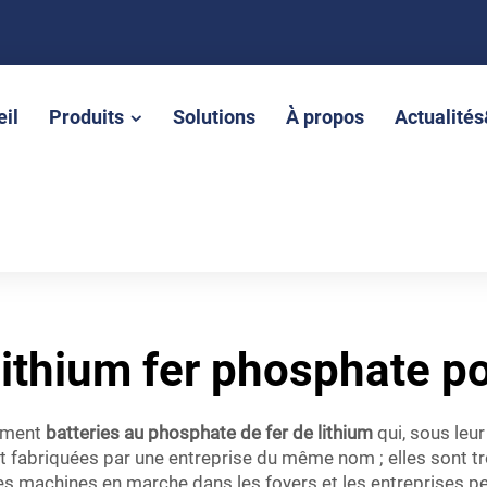
il
Produits
Solutions
À propos
Actualité
 lithium fer phosphate p
vement
batteries au phosphate de fer de lithium
qui, sous leu
ont fabriquées par une entreprise du même nom ; elles sont 
es machines en marche dans les foyers et les entreprises p