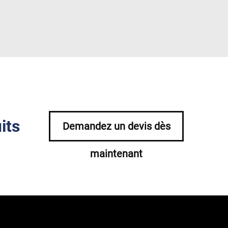
its
Demandez un devis dès
maintenant