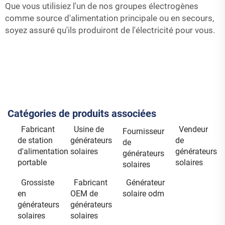
Que vous utilisiez l'un de nos groupes électrogènes
comme source d'alimentation principale ou en secours,
soyez assuré qu'ils produiront de l'électricité pour vous.
Catégories de produits associées
Fabricant
Usine de
Vendeur
Fournisseur
de station
générateurs
de
de
d'alimentation
solaires
générateurs
générateurs
portable
solaires
solaires
Grossiste
Fabricant
Générateur
en
OEM de
solaire odm
générateurs
générateurs
solaires
solaires