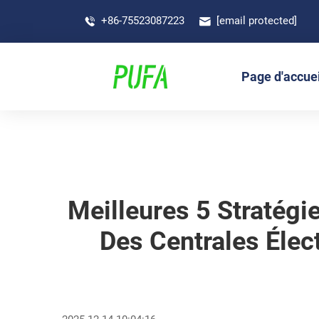
+86-75523087223
[email protected]
Page d'accuei
Meilleures 5 Stratég
Des Centrales Élec