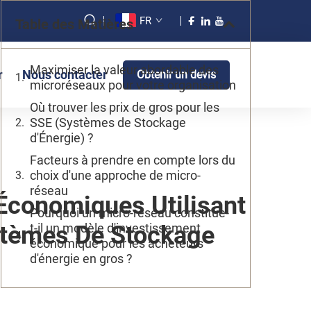
FR
Table des Matières
Maximiser la valeur abordable des
r
Nous contacter
Obtenir un devis
microréseaux pour votre organisation
Où trouver les prix de gros pour les
SSE (Systèmes de Stockage
d'Énergie) ?
Facteurs à prendre en compte lors du
choix d'une approche de micro-
réseau
Économiques Utilisant
Pourquoi un micro-réseau constitue-
ystèmes De Stockage
t-il un modèle d'investissement
économique pour les acheteurs
d'énergie en gros ?