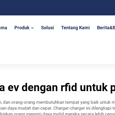
ama
Produk
Solusi
Tentang Kami
Berita&
a ev dengan rfid untuk
n, dan orang-orang membutuhkan tempat yang baik untuk m
ian daya mudah dan cepat. Charger-charger ini dilengkapi t
ngkinkan orang mengisi daya mobil mereka secara lebih cep