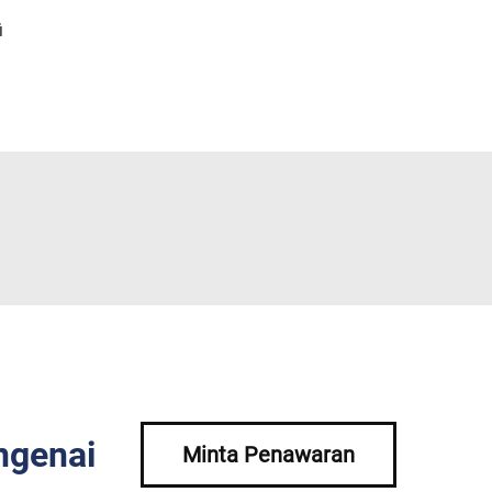
i
ngenai
Minta Penawaran