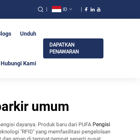
ID
Blogs
Unduh
DAPATKAN
PENAWARAN
Hubungi Kami
 parkir umum
engisi dayanya. Produk baru dari PUFA
Pengisi
eknologi "RFID" yang memfasilitasi pengelolaan
at dan aman di tempat-tempat seperti pusat