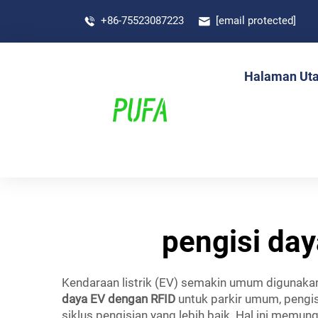
+86-75523087223
[email protected]
Halaman Ut
pengisi day
Kendaraan listrik (EV) semakin umum digunaka
daya EV dengan RFID
untuk parkir umum, pengis
siklus pengisian yang lebih baik. Hal ini memu