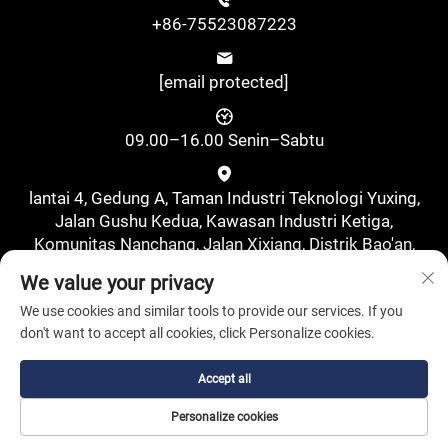
+86-75523087223
[email protected]
09.00–16.00 Senin–Sabtu
lantai 4, Gedung A, Taman Industri Teknologi Yuxing,
Jalan Gushu Kedua, Kawasan Industri Ketiga,
Komunitas Nanchang, Jalan Xixiang, Distrik Bao'an,
Shenzhen, Tiongkok., Shenzhen, Guangdong, Tiongkok
We value your privacy
We use cookies and similar tools to provide our services. If you
don't want to accept all cookies, click Personalize cookies.
Accept all
Hak Cipta © Shenzhen Pufa New Energy Co., Ltd. Seluruh Hak
Personalize cookies
Dilindungi Undang-undang.