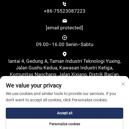
+86-75523087223
[email protected]
09.00–16.00 Senin–Sabtu
lantai 4, Gedung A, Taman Industri Teknologi Yuxing,
Jalan Gushu Kedua, Kawasan Industri Ketiga,
Komunitas Nanchang, Jalan Xixiang, Distrik Bao'an,
Shenzhen, Tiongkok., Shenzhen, Guangdong, Tiongkok
We value your privacy
We use cookies and similar tools to provide our services. If you
don't want to accept all cookies, click Personalize cookies.
Accept all
Hak Cipta © Shenzhen Pufa New Energy Co., Ltd. Seluruh Hak
Personalize cookies
Dilindungi Undang-undang.