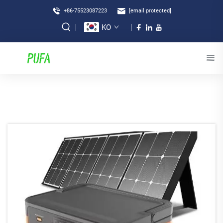
+86-75523087223
[email protected]
KO