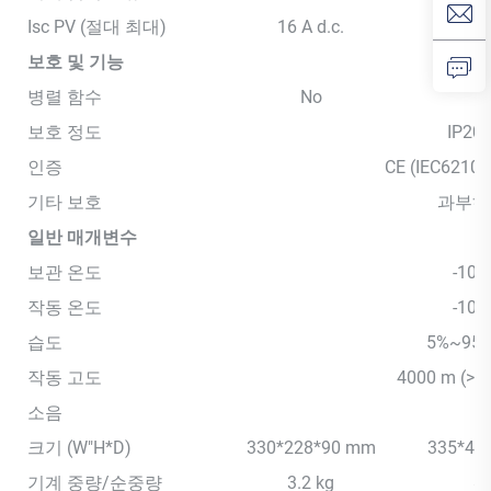
Isc PV (절대 최대)
16 A d.c.
22 
보호 및 기능
병렬 함수
No
보호 정도
IP20
인증
CE (IEC62109
기타 보호
과부하,
일반 매개변수
보관 온도
-10
작동 온도
-10
습도
5%~95
작동 고도
4000 m (>
소음
<
크기 (W"H*D)
330*228*90 mm
335*47
기계 중량/순중량
3.2 kg
8.