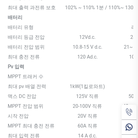
최대 출력 과전류 보호
102% ~ 110% 1분 / 110%~ 130%
배터리
배터리 유형
리
배터리 등급 전압
12Vd.c.
24 
배터리 전압 범위
10.8-15 V d.c.
21~ 30
최대 충전 전류
120 Ad.c.
100 
Pv 입력
MPPT 트래커 수
최대 pv 배열 전력
1kW(1킬로와트)
맥스 DC 전압
125V 직류
50
MPPT 전압 범위
20-100V 직류
40 ~ 
시작 전압
20V 직류
60
MPPT 최대 충전 전류
60A 직류
100 
최대 입력 전류
14 A d.c.
18 