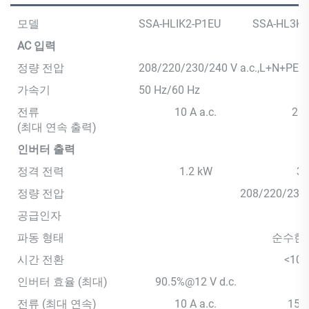
모델
SSA-HLIK2-P1EU
SSA-HL3K6
AC 입력
정량 전압
208/220/230/240 V a.c.,L+N+PE
가속기
50 Hz/60 Hz
전류
10 A a.c.
20 
(최대 연속 출력)
인버터 출력
정격 전력
1.2 kW
3.
정량 전압
208/220/230/
공급인자
파동 형태
순수한 
시간 전환
<10 
인버터 효율 (최대)
90.5%@12 V d.c.
>
전류 (최대 연속)
10 A a.c.
15.6