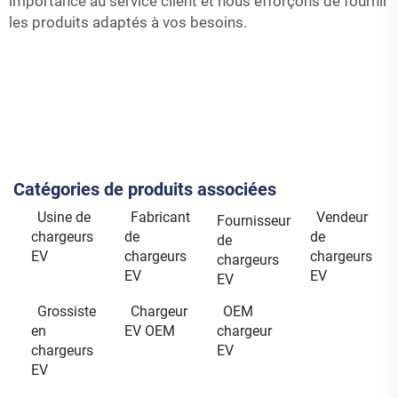
importance au service client et nous efforçons de fournir
les produits adaptés à vos besoins.
Catégories de produits associées
Usine de
Fabricant
Vendeur
Fournisseur
chargeurs
de
de
de
EV
chargeurs
chargeurs
chargeurs
EV
EV
EV
Grossiste
Chargeur
OEM
en
EV OEM
chargeur
chargeurs
EV
EV