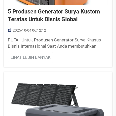
5 Produsen Generator Surya Kustom
Teratas Untuk Bisnis Global
2025-10-04 06:12:12
PUFA : Untuk Produsen Generator Surya Khusus
Bisnis Internasional Saat Anda membutuhkan
produsen generator surya khusus untuk bisnis
LIHAT LEBIH BANYAK
internasional, maka bermitralah dengan PUFA.
Dengan menekankan kualitas dan kreativitas, PUFA
telah berkembang menjadi ...