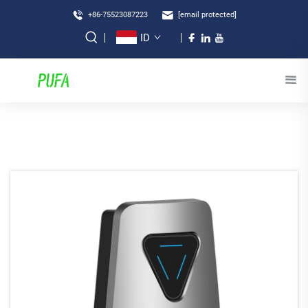
+86-75523087223
[email protected]
ID