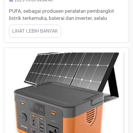
2025-10-06 04:44:40
PUFA, sebagai produsen peralatan pembangkit
listrik terkemuka, baterai dan inverter, selalu
menjadi pemimpin dalam inovasi teknologi di era
LIHAT LEBIH BANYAK
energi baru. Konsentrasi pengetahuan dalam R&D
memungkinkan PUFA untuk terus meningkatkan
daya dan operasi.