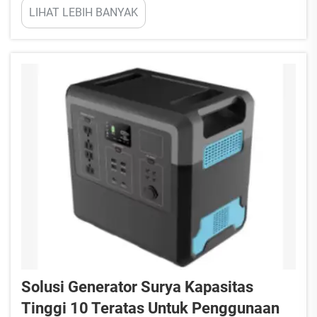
LIHAT LEBIH BANYAK
kami sejalan dengan komitmen terhadap inovasi
dan kepuasan pelanggan, dengan pengalaman lebih
dari 20 tahun di industri ini...
Solusi Generator Surya Kapasitas
Tinggi 10 Teratas Untuk Penggunaan