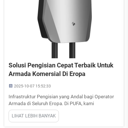
Solusi Pengisian Cepat Terbaik Untuk
Armada Komersial Di Eropa
2025-10-07 15:52:33
Infrastruktur Pengisian yang Andal bagi Operator
Armada di Seluruh Eropa. Di PUFA, kami
sepenuhnya memahami kebutuhan armada
LIHAT LEBIH BANYAK
kendaraan komersial Eropa di mana efisiensi dan
efektivitas biaya merupakan aspek penting dalam