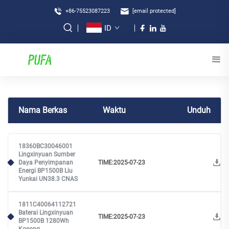
+86-75523087223
[email protected]
ID
Nama Berkas
Waktu
Unduh
18360BC30046001
Lingxinyuan Sumber
Daya Penyimpanan
TIME:2025-07-23
Energi BP1500B Liu
Yunkai UN38.3 CNAS
1811C40064112721
Baterai Lingxinyuan
TIME:2025-07-23
BP1500B 1280Wh