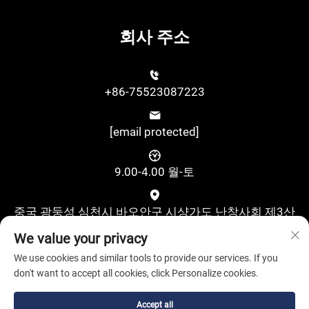
회사 주소
+86-75523087223
[email protected]
9.00-4.00 월-토
중국 광둥성 심천시 바오안구 시샹가도 난창사회 제3산
업지대 구수제2로 위싱과학기술산업단지 A동 4층
We value your privacy
We use cookies and similar tools to provide our services. If you
don't want to accept all cookies, click Personalize cookies.
Accept all