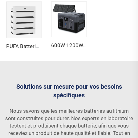
600W 1200W 1800W 2400W 3000W 5000W Onduleur Groupe électrogène Solaire Batterie Lithium Lifepo4 Station d'alimentation portable avec panneaux solaires
PUFA Batterie lithium-ion solaire 51,2v 100ah Système de stockage d'énergie domestique 10kwh 20kwh Système de stockage d'énergie solaire domestique
Solutions sur mesure pour vos besoins
spécifiques
Nous savons que les meilleures batteries au lithium
sont construites pour durer. Nos experts en laboratoire
testent et produisent chaque batterie, afin que vous
receviez un produit de haute qualité et fiable. Tout en